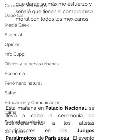
que darán su máximo esfuerzo y 
Ciencia y Tecnología
señaló que tienen el compromiso 
Deportes
moral con todos los mexicanos
Media Geek
Especial
Opinión
Info Cupp
Oficios y talachas urbanas
Economía
Fenómeno natural
Salud
Educación y Comunicación
Esta mañana en 
Palacio Nacional
, se 
Clima
llevó a cabo la ceremonia de 
Festivales y desfiles
abanderamiento a los atletas 
participantes en los 
Juegos 
Corrupción
Paralímpicos
 de 
Paris 2024
.  El evento 