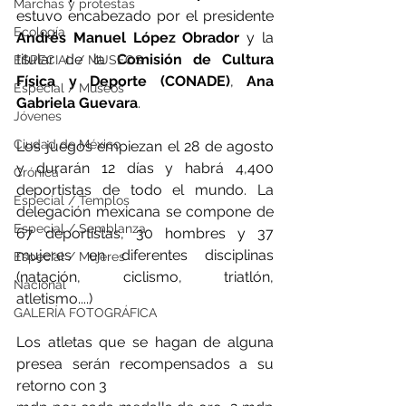
Marchas y protestas
estuvo encabezado por el presidente 
Ecología
Andrés Manuel López Obrador
 y la 
titular de la 
Comisión de Cultura 
ESPECIAL / MUSEOS
Física y Deporte (CONADE)
, 
Ana 
Especial / Museos
Gabriela Guevara
. 
Jóvenes
Ciudad de México
Los juegos empiezan el 28 de agosto 
y durarán 12 días y habrá 4,400 
Crónica
deportistas de todo el mundo. La 
Especial / Templos
delegación mexicana se compone de 
Especial / Semblanza
67 deportistas, 30 hombres y 37 
mujeres en diferentes disciplinas 
Especial / Mujeres
(natación, ciclismo, triatlón, 
Nacional
atletismo....)
GALERÍA FOTOGRÁFICA
Los atletas que se hagan de alguna 
presea serán recompensados a su 
retorno con 3