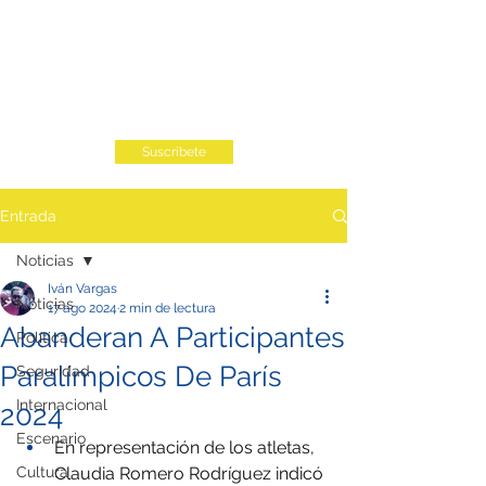
Suscribete
Entrada
Noticias
Iván Vargas
Noticias
17 ago 2024
2 min de lectura
Abanderan A Participantes
Política
Paralímpicos De París
Seguridad
Internacional
2024
Escenario
En representación de los atletas, 
Cultura
Claudia Romero Rodríguez indicó 