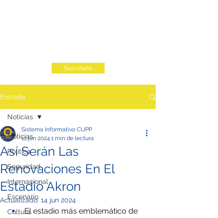
Suscribete
Entrada
Noticias
Sistema Informativo CUPP
Noticias
11 jun 2024
1 min de lectura
Así Serán Las
Política
Renovaciones En El
Seguridad
Internacional
Estadio Akron
Escenario
Actualizado:
14 jun 2024
El estadio más emblemático de 
Cultura