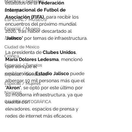
Marchas y protestas
estatutos de la 
Federación 
Internacional de Futbol de 
Ecología
Asociación (FIFA)
, para recibir los 
ESPECIAL / MUSEOS
encuentros del próximo mundial 
Especial / Museos
2026, tras haber descartado al
'Jalisco'
 por temas de infraestructura.
Jóvenes
Ciudad de México
La presidenta de 
Clubes Unidos
, 
Crónica
María Dolores Ledesma
, mencionó 
Especial / Templos
que aunque el
emblemático 
Estadio Jalisco
 puede 
Especial / Semblanza
albergar 10 mil personas más que el 
Especial / Mujeres
'Akron'
, se optó por este último por 
Nacional
su moderna infraestructura, ya que 
cuenta con
GALERÍA FOTOGRÁFICA
elevadores, espacios de prensa y 
redes de internet más eficaces. 