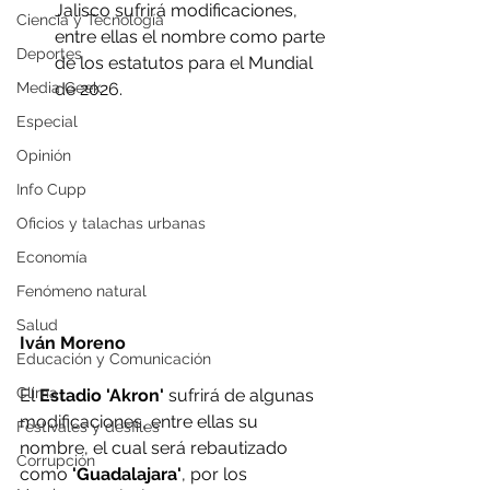
Jalisco sufrirá modificaciones, 
Ciencia y Tecnología
entre ellas el nombre como parte 
Deportes
de los estatutos para el Mundial 
Media Geek
de 2026.
Especial
Opinión
Info Cupp
Oficios y talachas urbanas
Economía
Fenómeno natural
Salud
Iván Moreno
Educación y Comunicación
Clima
El 
Estadio 'Akron'
 sufrirá de algunas 
modificaciones, entre ellas su 
Festivales y desfiles
nombre, el cual será rebautizado 
Corrupción
como
 'Guadalajara'
, por los 