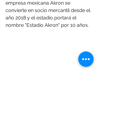
empresa mexicana Akron se 
convierte en socio mercantil desde el 
año 2018 y el estadio portará el 
nombre "Estadio Akron" por 10 años.
Junto al 
Estadio Azteca,
 en la 
Ciudad 
de México
 y el 
Estadio BBVA
 en 
Monterrey,
 albergaran diferentes 
encuentros del esperado 
Mundial 
del 2026
.
Deportes