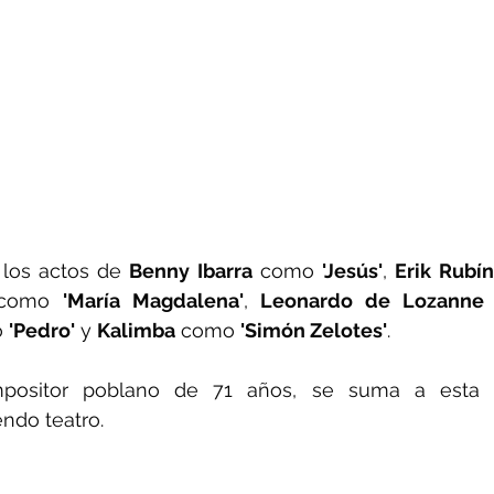
 los actos de 
Benny Ibarra
 como 
'Jesús'
, 
Erik Rubín
como 
'María Magdalena'
, 
Leonardo de Lozanne
 
'Pedro'
 y 
Kalimba
 como 
'Simón Zelotes'
.
mpositor poblano de 71 años, se suma a esta hi
ndo teatro.