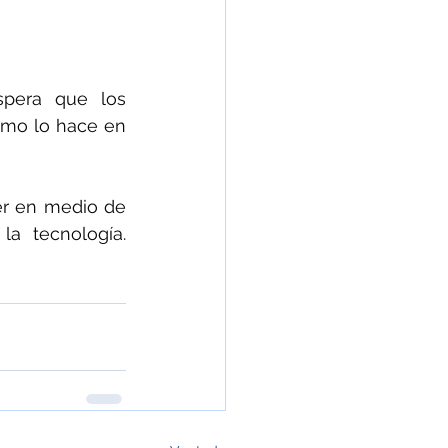
spera que los 
mo lo hace en 
er en medio de 
una época apocalíptica por el cambio climático y la vorágine de la tecnología. 