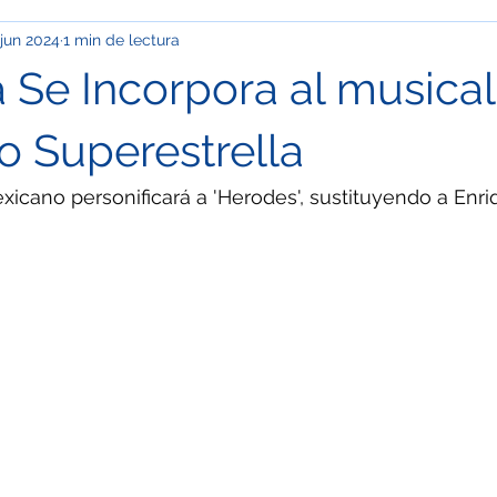
 jun 2024
1 min de lectura
pinión
Info Cupp
Oficios y talachas urbanas
Econom
a Se Incorpora al musical
ación
Clima
Festivales y desfiles
Corrupción
Ma
o Superestrella
xicano personificará a 'Herodes', sustituyendo a En
OS
Especial / Museos
Jóvenes
Ciudad de México
l / Semblanza
Especial / Mujeres
Nacional