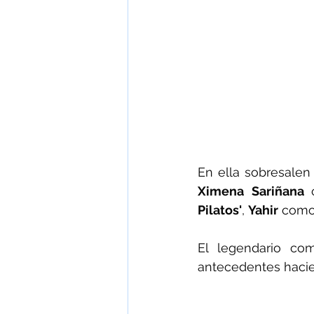
En ella sobresalen
Ximena Sariñana 
Pilatos'
, 
Yahir
 como
El legendario co
antecedentes hacie