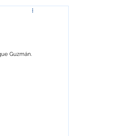
ía
Fenómeno natural
rchas y protestas
rique Guzmán.
Crónica