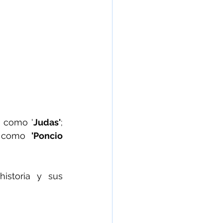
 como '
Judas'
; 
 como 
'Poncio 
storia y sus 