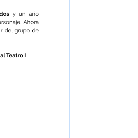
dos
 y un año 
rsonaje. Ahora 
or del grupo de 
al Teatro I
. 