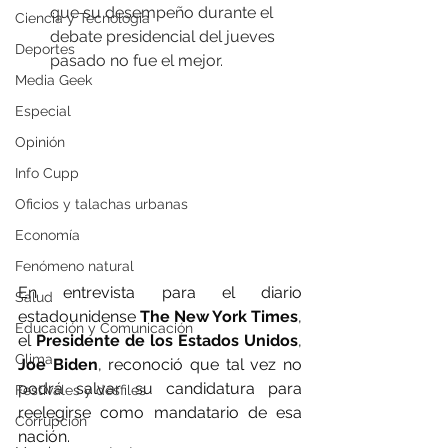
que su desempeño durante el 
Ciencia y Tecnología
debate presidencial del jueves 
Deportes
pasado no fue el mejor.
Media Geek
Especial
Opinión
Info Cupp
Oficios y talachas urbanas
Economía
Fenómeno natural
En entrevista para el diario 
Salud
estadounidense 
The New York Times
, 
Educación y Comunicación
el 
Presidente de los Estados Unidos
, 
Clima
Joe Biden
, reconoció que tal vez no 
podrá salvar su candidatura para 
Festivales y desfiles
reelegirse como mandatario de esa 
Corrupción
nación. 