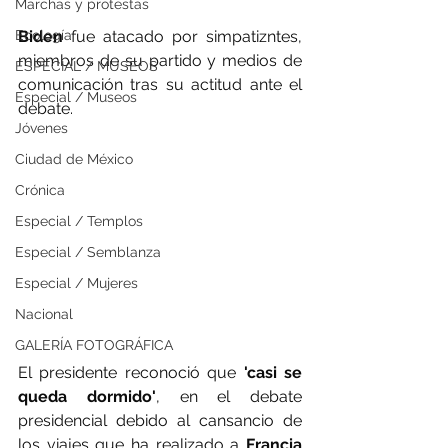
Marchas y protestas
Biden
 fue atacado por simpatizntes, 
Ecología
miembros de su partido y medios de 
ESPECIAL / MUSEOS
comunicación tras su actitud ante el 
Especial / Museos
debate. 
Jóvenes
Ciudad de México
Crónica
Especial / Templos
Especial / Semblanza
Especial / Mujeres
Nacional
GALERÍA FOTOGRÁFICA
El presidente reconoció que 
'casi se 
queda dormido'
, en el debate 
presidencial debido al cansancio de 
los viajes que ha realizado a 
Francia