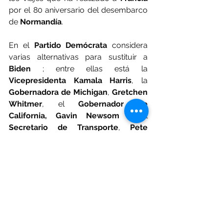
por el 80 aniversario del desembarco 
de
 Normandía
. 
En el 
Partido Demócrata
 considera 
varias alternativas para sustituir a 
Biden
 ; entre ellas está la 
Vicepresidenta Kamala Harris
, la 
Gobernadora de Michigan
, 
Gretchen 
Whitmer
, el 
Gobernador de 
California, Gavin Newsom 
y el 
Secretario de Transporte
, 
Pete 
Buttigieg
.
Ver todo
Entradas recientes