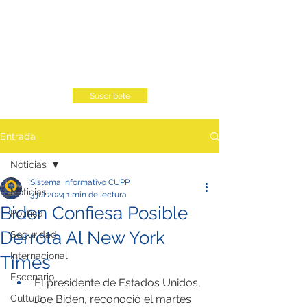
Suscribete
Entrada
Noticias
Sistema Informativo CUPP
Noticias
3 jul 2024
1 min de lectura
Biden Confiesa Posible
Política
Derrota Al New York
Seguridad
Internacional
Times
Escenario
El presidente de Estados Unidos, 
Cultura
Joe Biden, reconoció el martes 