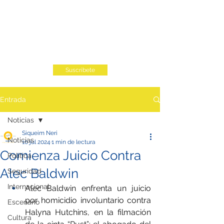
Suscribete
Entrada
Noticias
Siqueim Neri
Noticias
10 jul 2024
1 min de lectura
Comienza Juicio Contra
Política
Alec Baldwin
Seguridad
Internacional
Alec Baldwin enfrenta un juicio 
por homicidio involuntario contra 
Escenario
Halyna Hutchins, en la filmación 
Cultura