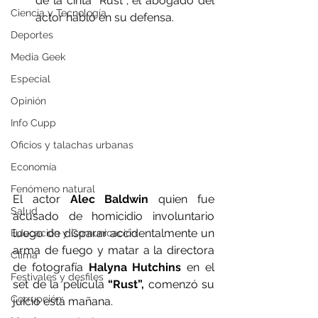
de la cinta “Rust”; el abogado del 
Ciencia y Tecnología
actor habló en su defensa.
Deportes
Media Geek
Especial
Opinión
Info Cupp
Oficios y talachas urbanas
Economía
Fenómeno natural
El actor 
Alec Baldwin
 quien fue 
Salud
acusado de homicidio involuntario 
luego de disparar accidentalmente un 
Educación y Comunicación
arma de fuego y matar a la directora 
Clima
de fotografía 
Halyna Hutchins
 en el 
Festivales y desfiles
set de la película 
“Rust”, 
comenzó su 
Corrupción
juicio está mañana.