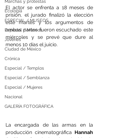
Marchas y protestas
El actor se enfrenta a 18 meses de 
Ecología
prisión, el jurado finalizó la elección 
ESPECIAL / MUSEOS
este martes y los argumentos de 
ambas partes fueron escuchado este 
Especial / Museos
miércoles y se prevé que dure al 
Jóvenes
menos 10 días el juicio.
Ciudad de México
Crónica
Especial / Templos
Especial / Semblanza
Especial / Mujeres
Nacional
GALERÍA FOTOGRÁFICA
La encargada de las armas en la 
producción cinematográfica 
Hannah 