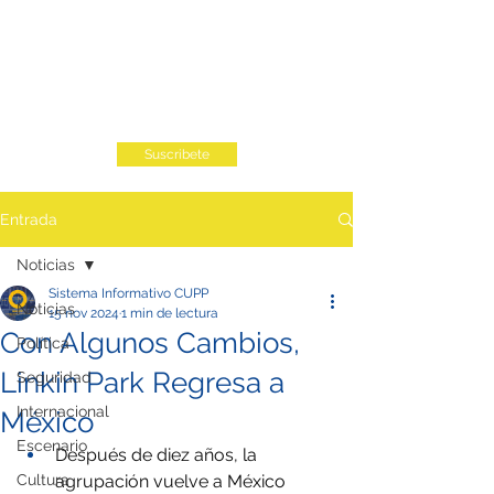
Suscribete
Entrada
Noticias
Sistema Informativo CUPP
Noticias
15 nov 2024
1 min de lectura
Con Algunos Cambios,
Política
Linkin Park Regresa a
Seguridad
Internacional
México
Escenario
Después de diez años, la 
Cultura
agrupación vuelve a México 