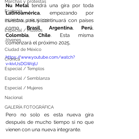
Marchas y protestas
Nu Metal
 tendrá una gira por toda 
Ecología
Latinoamérica
, empezando por 
nuestro país y continuará con países 
ESPECIAL / MUSEOS
como
 Brasil
, 
Argentina
, 
Perú
, 
Especial / Museos
Colombia
, 
Chile
. Esta misma 
Jóvenes
comenzará el próximo 2025.
Ciudad de México
https://www.youtube.com/watch?
Crónica
v=kivUsDGWojU
Especial / Templos
Especial / Semblanza
Especial / Mujeres
Nacional
GALERÍA FOTOGRÁFICA
Pero no solo es esta nueva gira 
después de mucho tiempo si no que 
vienen con una nueva integrante.