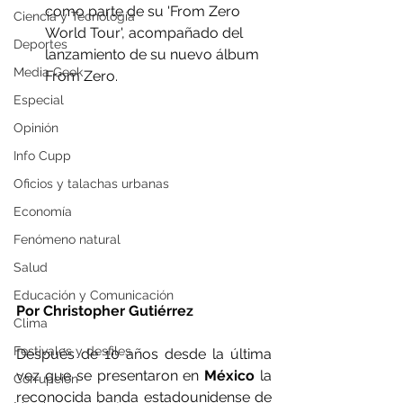
como parte de su 'From Zero 
Ciencia y Tecnología
World Tour', acompañado del 
Deportes
lanzamiento de su nuevo álbum 
Media Geek
From Zero.
Especial
Opinión
Info Cupp
Oficios y talachas urbanas
Economía
Fenómeno natural
Salud
Educación y Comunicación
Por Christopher Gutiérrez
Clima
Festivales y desfiles
Después de 10 años desde la última 
vez que se presentaron en 
México
 la 
Corrupción
reconocida banda estadounidense de 