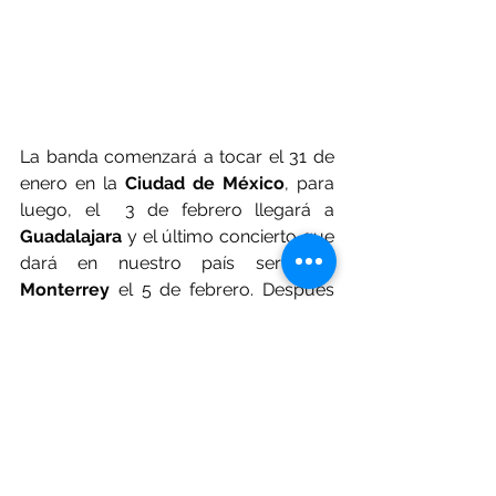
La banda comenzará a tocar el 31 de 
enero en la 
Ciudad de México
, para 
luego, el  3 de febrero llegará a 
Guadalajara
 y el último concierto que 
dará en nuestro país sería en 
Monterrey
 el 5 de febrero. Después 
viajarán a 
Estados Unido
s, 
Asia 
y 
Europa
.
Sin duda todos los fanáticos de esta 
banda estarán ansiosos por el regreso 
de 
Linkin Park
, a pesar de algunos 
cambios, esperemos y sea una 