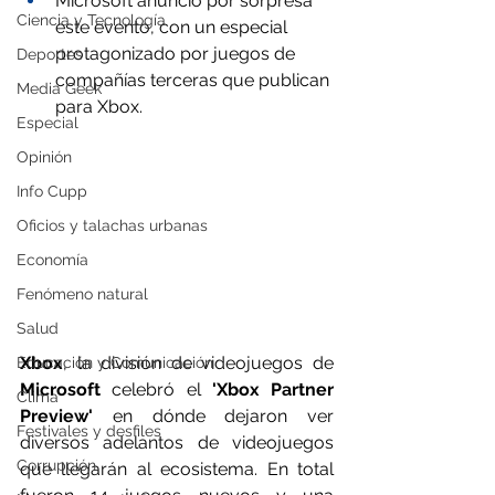
Microsoft anunció por sorpresa 
Ciencia y Tecnología
este evento, con un especial 
protagonizado por juegos de 
Deportes
compañías terceras que publican 
Media Geek
para Xbox.
Especial
Opinión
Info Cupp
Oficios y talachas urbanas
Economía
Fenómeno natural
Salud
Xbox
, la división de videojuegos de 
Educación y Comunicación
Microsoft
 celebró el 
'Xbox Partner 
Clima
Preview'
 en dónde dejaron ver 
Festivales y desfiles
diversos adelantos de videojuegos 
Corrupción
que llegarán al ecosistema. En total 