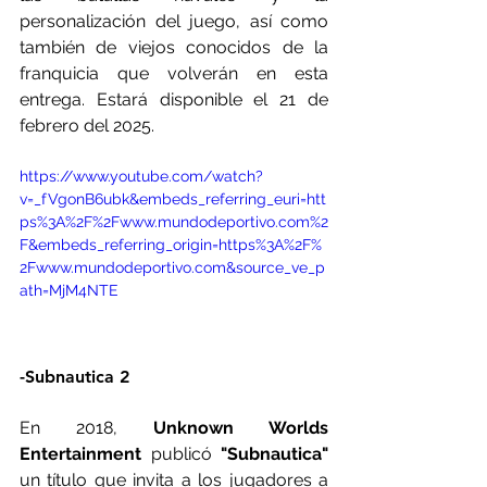
personalización del juego, así como 
también de viejos conocidos de la 
franquicia que volverán en esta 
entrega. Estará disponible el 21 de 
febrero del 2025.
https://www.youtube.com/watch?
v=_fVgonB6ubk&embeds_referring_euri=htt
ps%3A%2F%2Fwww.mundodeportivo.com%2
F&embeds_referring_origin=https%3A%2F%
2Fwww.mundodeportivo.com&source_ve_p
ath=MjM4NTE
-Subnautica 2
En 2018, 
Unknown Worlds 
Entertainment
 publicó 
"Subnautica"
un título que invita a los jugadores a 