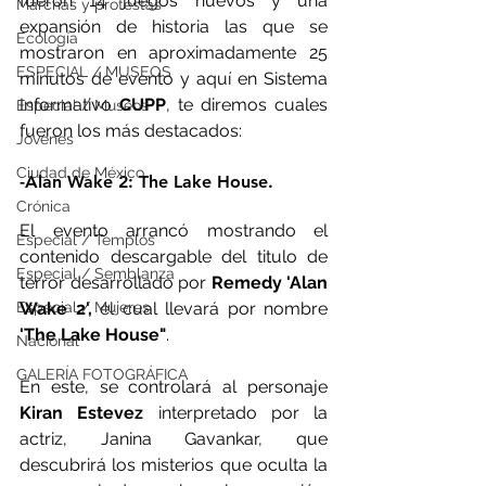
fueron 14 juegos nuevos y una 
Marchas y protestas
expansión de historia las que se 
Ecología
mostraron en aproximadamente 25 
ESPECIAL / MUSEOS
minutos de evento y aquí en Sistema 
Informativo 
CUPP
, te diremos cuales 
Especial / Museos
fueron los más destacados:
Jóvenes
Ciudad de México
-Alan Wake 2: The Lake House.
Crónica
El evento arrancó mostrando el 
Especial / Templos
contenido descargable del titulo de 
Especial / Semblanza
terror desarrollado por 
Remedy 'Alan 
Wake 2',
 el cual llevará por nombre 
Especial / Mujeres
'The Lake House"
. 
Nacional
GALERÍA FOTOGRÁFICA
En este, se controlará al personaje 
Kiran Estevez
 interpretado por la 
actriz, Janina Gavankar, que 
descubrirá los misterios que oculta la 