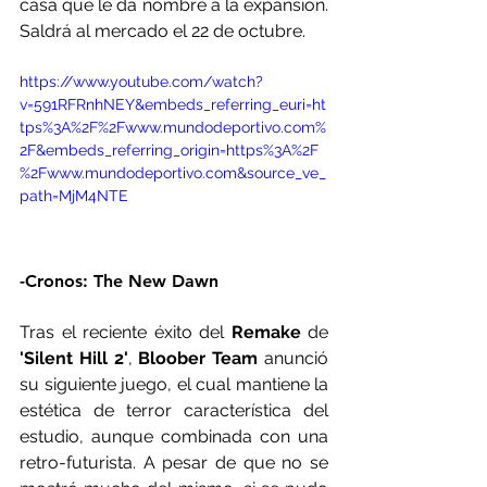
casa que le da nombre a la expansión. 
Saldrá al mercado el 22 de octubre.
https://www.youtube.com/watch?
v=591RFRnhNEY&embeds_referring_euri=ht
tps%3A%2F%2Fwww.mundodeportivo.com%
2F&embeds_referring_origin=https%3A%2F
%2Fwww.mundodeportivo.com&source_ve_
path=MjM4NTE
-Cronos: The New Dawn
Tras el reciente éxito del 
Remake 
de
'Silent Hill 2'
, 
Bloober Team
 anunció 
su siguiente juego, el cual mantiene la 
estética de terror característica del 
estudio, aunque combinada con una 
retro-futurista. A pesar de que no se 