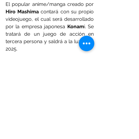
El popular anime/manga creado por 
Hiro Mashima
 contará con su propio 
videojuego, el cual será desarrollado 
por la empresa japonesa 
Konam
i. Se 
tratará de un juego de acción en 
tercera persona y saldrá a la luz en el 
2025.
https://www.youtube.com/watch?
v=nyfaZfGd0aI&embeds_referring_euri=htt
ps%3A%2F%2Fwww.mundodeportivo.com%2
F&embeds_referring_origin=https%3A%2F%
2Fwww.mundodeportivo.com&source_ve_p
ath=MjM4NTE
-Phasmophobia.