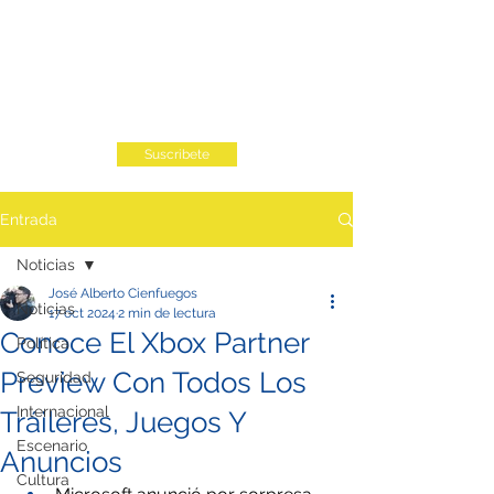
Suscribete
Entrada
Noticias
José Alberto Cienfuegos
Noticias
17 oct 2024
2 min de lectura
Conoce El Xbox Partner
Política
Preview Con Todos Los
Seguridad
Internacional
Tráileres, Juegos Y
Escenario
Anuncios
Cultura