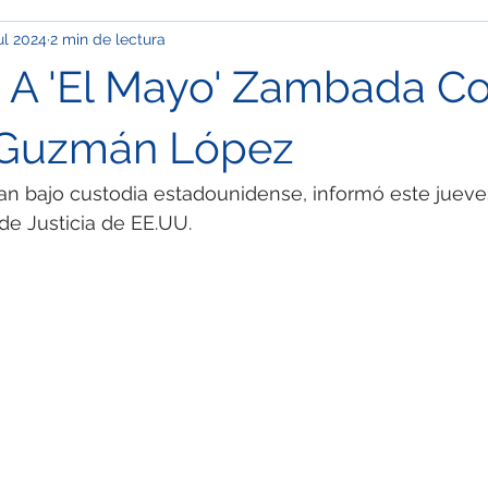
ul 2024
2 min de lectura
pinión
Info Cupp
Oficios y talachas urbanas
Econom
 A 'El Mayo' Zambada C
ación
Clima
Festivales y desfiles
Corrupción
Ma
 Guzmán López
an bajo custodia estadounidense, informó este jueves
OS
Especial / Museos
Jóvenes
Ciudad de México
e Justicia de EE.UU.
l / Semblanza
Especial / Mujeres
Nacional