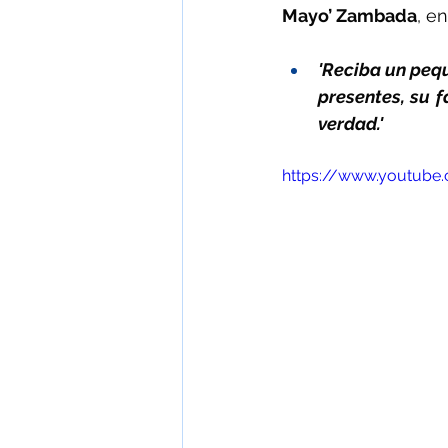
Mayo’ Zambada
, e
'Reciba un peq
presentes, su f
verdad.' 
https://www.youtub