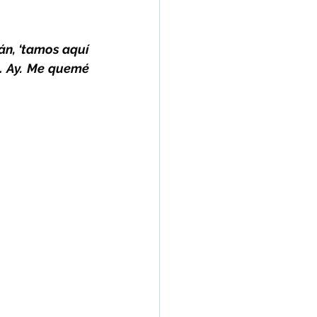
n, ‘tamos aquí 
r… Ay. Me quemé 