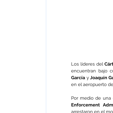
Los líderes del 
Cár
encuentran bajo c
García
 y
 Joaquín 
en el aeropuerto d
Por medio de una o
Enforcement Admi
arrestaron en el m