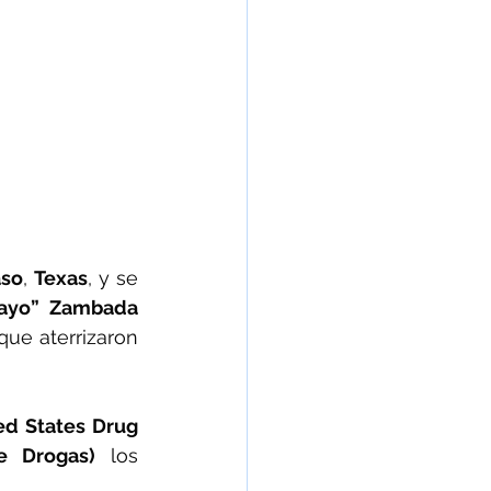
aso
, 
Texas
, y se 
ayo” Zambada 
que aterrizaron 
d States Drug 
e Drogas)
 los 