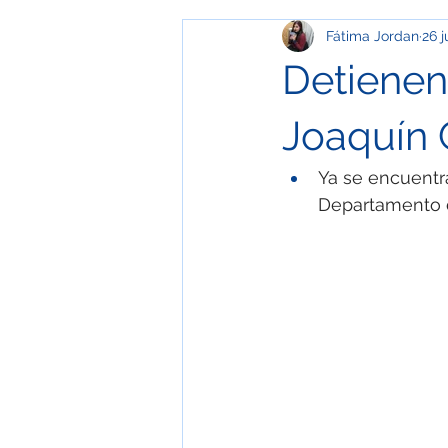
Fátima Jordan
26 j
Media Geek
Especial
O
Detienen
Salud
Educación y Comunic
Joaquín
Ya se encuentr
Ecología
ESPECIAL / MUSE
Departamento d
Especial / Templos
Especia