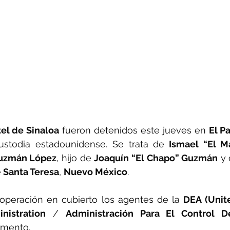
tel de Sinaloa
 fueron detenidos este jueves en 
El P
ustodia estadounidense. Se trata de
 Ismael “El M
Guzmán López
, hijo de 
Joaquín “El Chapo” Guzmán
 y 
e
 Santa Teresa
, 
Nuevo México
. 
peración en cubierto los agentes de la 
DEA (Unite
nistration
 / 
Administración Para El Control D
omento. 