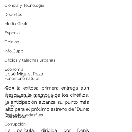
Ciencia y Tecnología
Deportes
Media Geek
Especial
Opinión
Info Cupp
Oficios y talachas urbanas
Economía
José Miguel Peza
Fenómeno natural
Con la exitosa primera entrega aún 
Salud
fresca en la memoria de los cinéfilos, 
Educación y Comunicación
la anticipación alcanza su punto más 
Clima
alto para el próximo estreno de "Dune: 
Festivales y desfiles
Parte Dos". 
Corrupción
La película, dirigida por Denis 