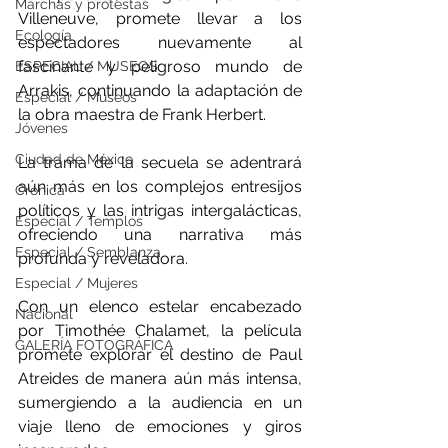
Marchas y protestas
Villeneuve, promete llevar a los 
Ecología
espectadores nuevamente al 
fascinante y peligroso mundo de 
ESPECIAL / MUSEOS
Arrakis, continuando la adaptación de 
Especial / Museos
la obra maestra de Frank Herbert.
Jóvenes
Ciudad de México
La trama de la secuela se adentrará 
aún más en los complejos entresijos 
Crónica
políticos y las intrigas intergalácticas, 
Especial / Templos
ofreciendo una narrativa más 
Especial / Semblanza
profunda y reveladora.
Especial / Mujeres
Con un elenco estelar encabezado 
Nacional
por Timothée Chalamet, la película 
GALERÍA FOTOGRÁFICA
promete explorar el destino de Paul 
Atreides de manera aún más intensa, 
sumergiendo a la audiencia en un 
viaje lleno de emociones y giros 