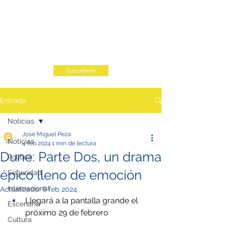
Suscribete
Entrada
Noticias
José Miguel Peza
Noticias
4 feb 2024
1 min de lectura
Dune: Parte Dos, un drama
Política
épico lleno de emoción
Seguridad
Internacional
Actualizado:
6 feb 2024
Llegará a la pantalla grande el 
Escenario
próximo 29 de febrero
Cultura