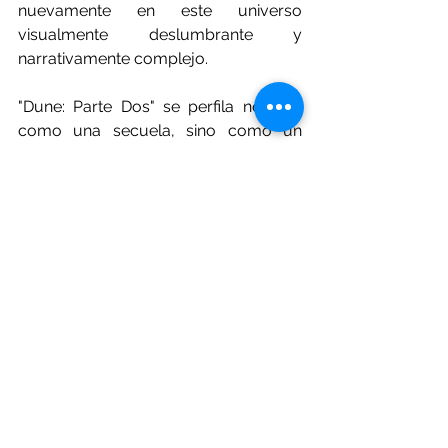
nuevamente en este universo 
visualmente deslumbrante y 
narrativamente complejo.
"Dune: Parte Dos" se perfila no solo 
como una secuela, sino como un 
evento cinematográfico que dejará 
una huella duradera en la industria del 
cine y en la memoria de quienes se 
aventuren en este viaje interplanetario.
Cine
Peliculas
Escenario