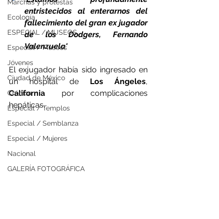
Marchas y protestas
entristecidos al enterarnos del 
Ecología
fallecimiento del gran ex jugador 
ESPECIAL / MUSEOS
de los Dodgers, Fernando 
Valenzuela'
Especial / Museos
Jóvenes
El exjugador había sido ingresado en 
Ciudad de México
un hospital de 
Los Ángeles
, 
California
 por complicaciones 
Crónica
hepáticas.
Especial / Templos
Especial / Semblanza
Especial / Mujeres
Nacional
GALERÍA FOTOGRÁFICA