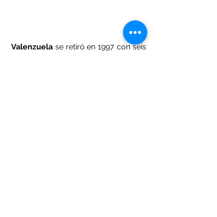
Valenzuela 
se retiró en 1997 con seis 
participaciones en el
 Juego de 
Estrellas 
de la 
MLB
, ganó premio 
como novato del año y el 
Cy Young
, 
premio que se le entrega al mejor 
lanzador de las 
Grandes Ligas
.
Deportes
Ver todo
Entradas recientes