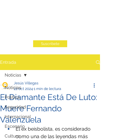
Suscribete
Entrada
Noticias
Jesús Villegas
Noticias
22 oct 2024
1 min de lectura
El Diamante Está De Luto:
Política
Muere Fernando
Seguridad
Internacional
Valenzuela
Escenario
El ex beisbolista, es considerado 
Cultura
como una de las leyendas más 