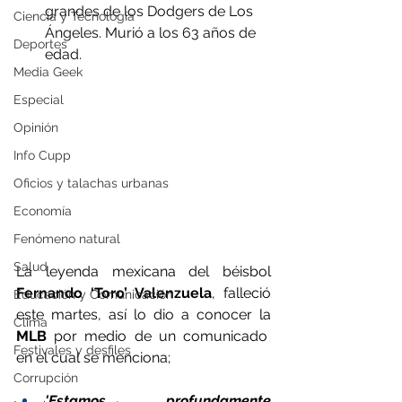
grandes de los Dodgers de Los 
Ciencia y Tecnología
Ángeles. Murió a los 63 años de 
Deportes
edad.
Media Geek
Especial
Opinión
Info Cupp
Oficios y talachas urbanas
Economía
Fenómeno natural
Salud
La leyenda mexicana del béisbol 
Fernando ‘Toro’ Valenzuela
, falleció 
Educación y Comunicación
este martes, así lo dio a conocer la 
Clima
MLB
 por medio de un comunicado  
Festivales y desfiles
en el cual se menciona; 
Corrupción
'Estamos profundamente 