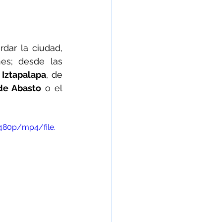
dar la ciudad, 
es; desde las 
 
Iztapalapa
, de 
de Abasto 
o el 
480p/mp4/file.