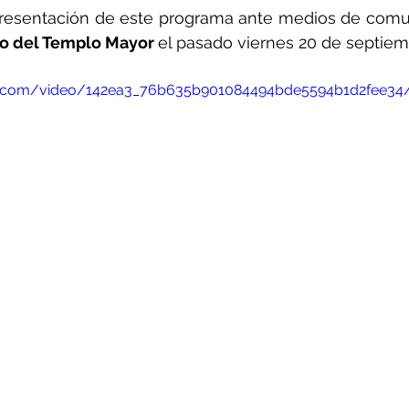
o del Templo Mayor 
el pasado viernes 20 de septiem
atic.com/video/142ea3_76b635b901084494bde5594b1d2fee34