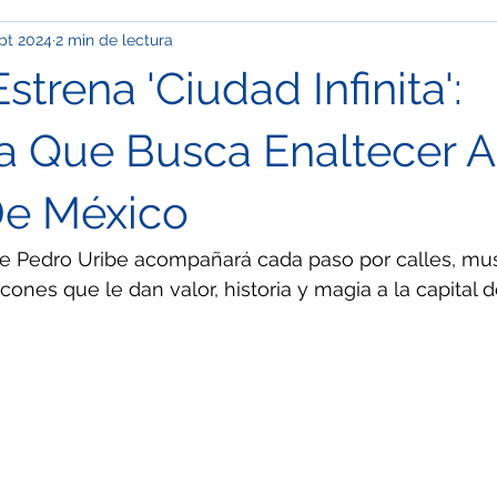
pt 2024
2 min de lectura
pinión
Info Cupp
Oficios y talachas urbanas
Econom
strena 'Ciudad Infinita':
ación
Clima
Festivales y desfiles
Corrupción
Ma
 Que Busca Enaltecer A
De México
OS
Especial / Museos
Jóvenes
Ciudad de México
rge Pedro Uribe acompañará cada paso por calles, mu
ones que le dan valor, historia y magia a la capital de
l / Semblanza
Especial / Mujeres
Nacional