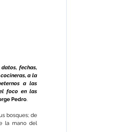
datos, fechas, 
cocineras, a la 
ternos a las 
l foco en las 
orge Pedro
.
sus bosques; de 
e la mano del 