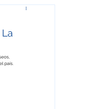
ía
Fenómeno natural
rchas y protestas
 La
Crónica
seos, 
l país.