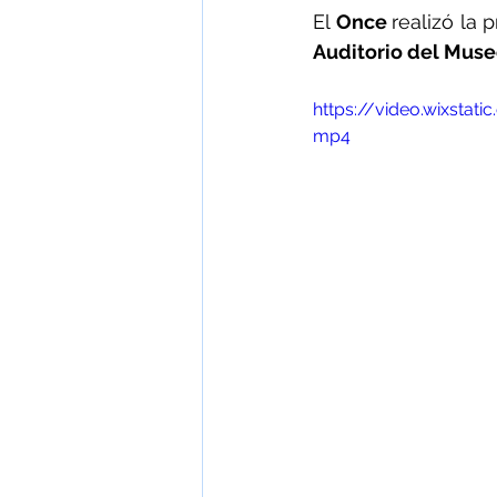
El 
Once 
Auditorio del Muse
https://video.wixst
mp4