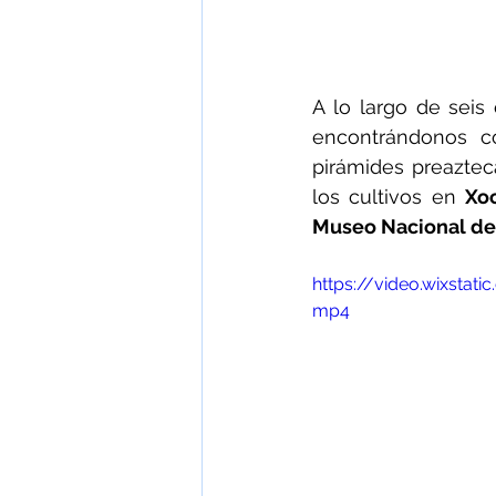
A lo largo de seis
encontrándonos co
pirámides preaztec
los cultivos en 
Xo
Museo Nacional de
https://video.wixsta
mp4