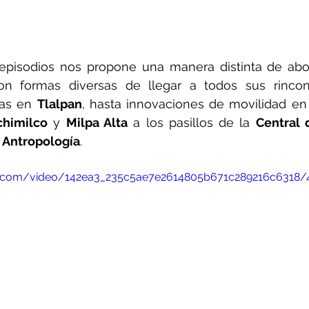
 episodios nos propone una manera distinta de abor
n formas diversas de llegar a todos sus rincon
as en 
Tlalpan
, hasta innovaciones de movilidad en
chimilco
 y 
Milpa Alta
 a los pasillos de la 
Central 
 Antropología
.
tic.com/video/142ea3_235c5ae7e2614805b671c289216c6318/