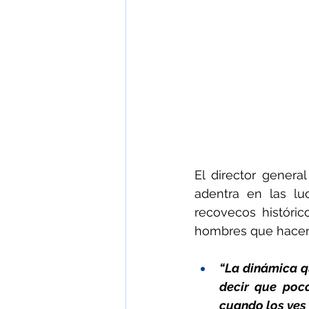
El director genera
adentra en las lu
recovecos históri
hombres que hacen 
“La dinámica qu
decir que poca
cuando los ves 