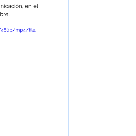
realizó la presentación de este programa ante medios de comunicación, en el 
bre.
/480p/mp4/file.