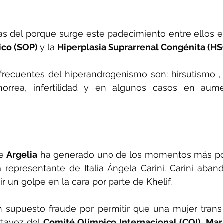
as del porque surge este padecimiento entre ellos e
ico (SOP) 
y la 
Hiperplasia Suprarrenal Congénita (HS
recuentes del hiperandrogenismo son: hirsutismo , 
norrea, infertilidad y en algunos casos en aum
e 
Argelia
 ha generado uno de los momentos más po
 representante de Italia Ángela Carini. Carini aband
r un golpe en la cara por parte de Khelif.
 supuesto fraude por permitir que una mujer trans 
rtavoz del 
Comité Olímpico Internacional (COI), Ma