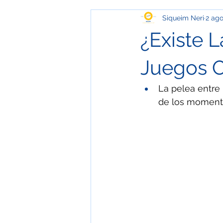
Siqueim Neri
2 ag
Media Geek
Especial
O
¿Existe L
Salud
Educación y Comunic
Juegos O
La pelea entre 
Ecología
ESPECIAL / MUSE
de los momento
Especial / Templos
Especia