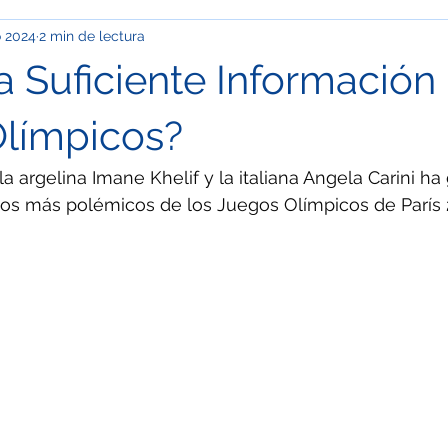
o 2024
2 min de lectura
pinión
Info Cupp
Oficios y talachas urbanas
Econom
a Suficiente Información
ación
Clima
Festivales y desfiles
Corrupción
Ma
límpicos?
la argelina Imane Khelif y la italiana Angela Carini h
OS
Especial / Museos
Jóvenes
Ciudad de México
s más polémicos de los Juegos Olímpicos de París
l / Semblanza
Especial / Mujeres
Nacional