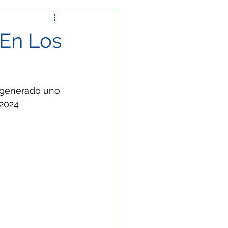
ía
Fenómeno natural
 En Los
rchas y protestas
a generado uno 
Crónica
 2024