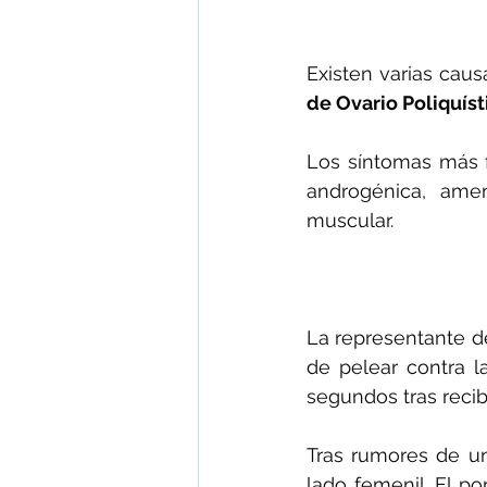
Existen varias caus
de Ovario Poliquíst
Los síntomas más f
androgénica, ame
muscular.
La representante d
de pelear contra la
segundos tras recibi
Tras rumores de un
lado femenil. El po