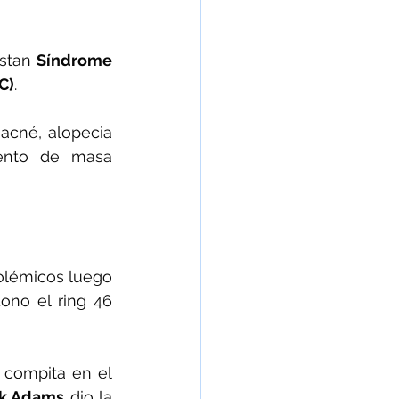
stan 
Síndrome 
C)
.
acné, alopecia 
ento de masa 
lémicos luego 
ono el ring 46 
compita en el 
rk Adams
 dio la 