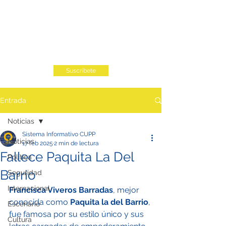
Suscribete
Entrada
Noticias
Sistema Informativo CUPP
Noticias
17 feb 2025
2 min de lectura
Fallece Paquita La Del
Política
Barrio
Seguridad
Internacional
Francisca Viveros Barradas
, mejor 
conocida como 
Paquita la del Barrio
, 
Escenario
fue famosa por su estilo único y sus 
Cultura