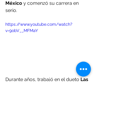
México
 y comenzó su carrera en 
serio.
https://www.youtube.com/watch?
v=9obV__MFMaY
Durante años, trabajó en el dueto
 Las 
Golondrinas
, pero fue a partir de 
1984 cuando comenzó su carrera 
como 
Paquita la del Barrio
. Con su 
estilo único y su potente voz, 
rápidamente se ganó el corazón de 
los mexicanos.