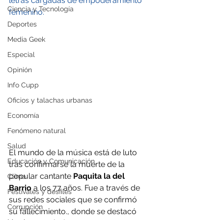
letras cargadas de empoderamiento 
Ciencia y Tecnología
femenino.
Deportes
Media Geek
Especial
Opinión
Info Cupp
Oficios y talachas urbanas
Economía
Fenómeno natural
Salud
El mundo de la música está de luto 
Educación y Comunicación
tras confirmarse la muerte de la 
popular cantante 
Paquita la del 
Clima
Barrio
 a los 77 años. Fue a través de 
Festivales y desfiles
sus redes sociales que se confirmó 
Corrupción
su fallecimiento., donde se destacó 