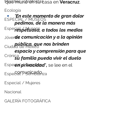
Marchas y protestas
que murió en su casa en 
Veracruz
.
Ecología
'En este momento de gran dolor 
ESPECIAL / MUSEOS
pedimos, de la manera más 
Especial / Museos
respetuosa, a todos los medios 
de comunicación y a la opinión 
Jóvenes
pública, que nos brinden 
Ciudad de México
espacio y comprensión para que 
Crónica
su familia pueda vivir el duelo 
en privacidad'
,
 se lee en el 
Especial / Templos
comunicado.
Especial / Semblanza
Especial / Mujeres
Nacional
GALERÍA FOTOGRÁFICA