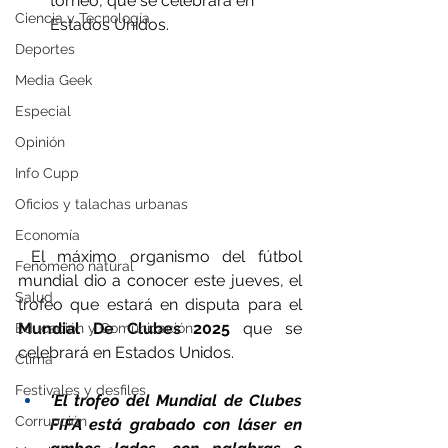
torneo, que se celebrará en 
Ciencia y Tecnología
Estados Unidos.
Deportes
Media Geek
Especial
Opinión
Info Cupp
Oficios y talachas urbanas
Economía
 El máximo organismo del fútbol 
Fenómeno natural
mundial dio a conocer este jueves, el 
Salud
trofeo que estará en disputa para el 
Mundial De Clubes 2025
 que se 
Educación y Comunicación
celebrará en Estados Unidos.
Clima
Festivales y desfiles
'El trofeo del Mundial de Clubes 
Corrupción
FIFA está grabado con láser en 