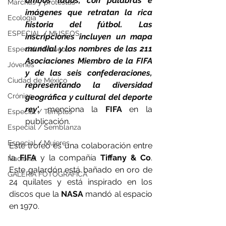
ambos lados, con palabras e 
Marchas y protestas
imágenes que retratan la rica 
Ecología
historia del fútbol. Las 
ESPECIAL / MUSEOS
inscripciones incluyen un mapa 
mundial y los nombres de las 211 
Especial / Museos
Asociaciones Miembro de la FIFA 
Jóvenes
y de las seis confederaciones, 
Ciudad de México
representando la diversidad 
Crónica
geográfica y cultural del deporte 
rey',
 menciona la 
FIFA
 en la 
Especial / Templos
publicación.
Especial / Semblanza
Especial / Mujeres
Este trofeo es una colaboración entre 
la 
FIFA
 y la compañía 
Tiffany & Co
. 
Nacional
Este galardón está bañado en oro de 
GALERÍA FOTOGRÁFICA
24 quilates y está inspirado en los 
discos que la 
NASA 
mandó al espacio 
en 1970.