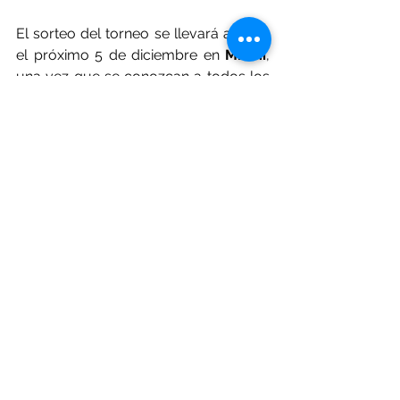
El sorteo del torneo se llevará a cabo 
el próximo 5 de diciembre en 
Miami
, 
una vez que se conozcan a todos los 
participantes, ya que falta un lugar 
por definirse, el cual se disputan 
Atlético Mineiro
 y 
Botafogo
 finalistas 
de la actual edición de la 
Copa 
Libertadores
.
Ver todo
Entradas recientes