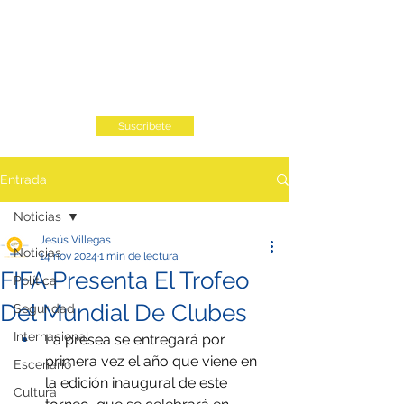
Suscribete
Entrada
Noticias
Jesús Villegas
Noticias
14 nov 2024
1 min de lectura
FIFA Presenta El Trofeo
Política
Del Mundial De Clubes
Seguridad
Internacional
La presea se entregará por 
primera vez el año que viene en 
Escenario
la edición inaugural de este 
Cultura