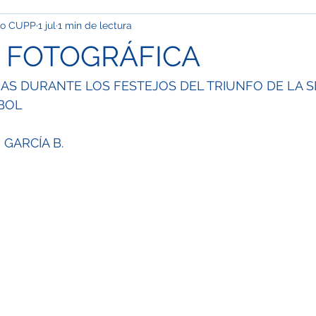
ivo CUPP
1 jul
1 min de lectura
pinión
Info Cupp
Oficios y talachas urbanas
Econom
 FOTOGRÁFICA
ación
Clima
Festivales y desfiles
Corrupción
Ma
AS DURANTE LOS FESTEJOS DEL TRIUNFO DE LA S
BOL
OS
Especial / Museos
Jóvenes
Ciudad de México
 GARCÍA B.
l / Semblanza
Especial / Mujeres
Nacional