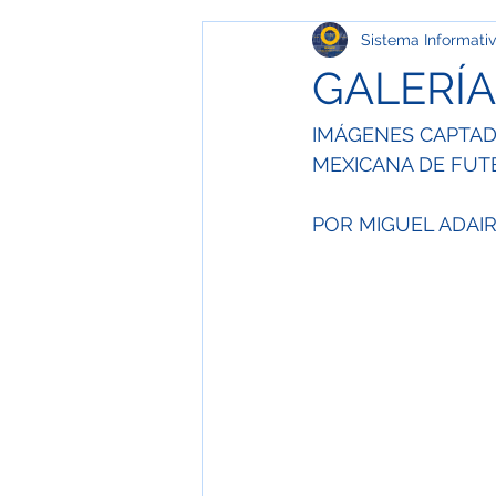
Sistema Informat
Media Geek
Especial
O
GALERÍA
Salud
Educación y Comunic
IMÁGENES CAPTAD
MEXICANA DE FUT
Ecología
ESPECIAL / MUSE
POR MIGUEL ADAIR
Especial / Templos
Especia