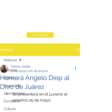
Suscribete
Entrada
Noticias
Fátima Jordan
Noticias
9 feb 2024
1 min de lectura
Honrará Angelo Diep al
Política
Divo de Juárez
Seguridad
Internacional
Se presentará en el Lunario el 
próximo 25 de mayo
Escenario
Cultura