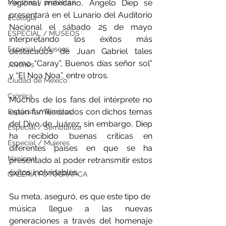
regional mexicano, Angelo Diep se 
Marchas y protestas
presentará en el Lunario del Auditorio 
Ecología
Nacional el sábado 25 de mayo 
ESPECIAL / MUSEOS
interpretando los éxitos más 
Especial / Museos
destacados de Juan Gabriel tales 
como “Caray”, Buenos días señor sol” 
Jóvenes
y “El Noa Noa”, entre otros.
Ciudad de México
Crónica
Muchos de los fans del intérprete no 
están familiarizados con dichos temas 
Especial / Templos
del Divo de Juárez, sin embargo, Diep 
Especial / Semblanza
ha recibido buenas críticas en 
Especial / Mujeres
diferentes países en que se ha 
Nacional
presentado al poder retransmitir estos 
éxitos inolvidables.
GALERÍA FOTOGRÁFICA
Su meta, aseguró, es que este tipo de  
música llegue a las nuevas 
generaciones a través del homenaje 