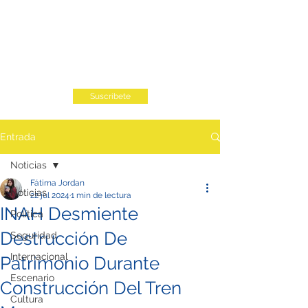
Suscribete
Entrada
Noticias
Fátima Jordan
Noticias
22 jul 2024
1 min de lectura
INAH Desmiente
Política
Destrucción De
Seguridad
Internacional
Patrimonio Durante
Escenario
Construcción Del Tren
Cultura