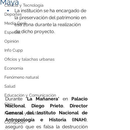
Maya
Ciencia y Tecnología
La institución se ha encargado de 
Deportes
la preservación del patrimonio en 
Media Geek
esa zona durante la realización 
de dicho proyecto.
Especial
Opinión
Info Cupp
Oficios y talachas urbanas
Economía
Fenómeno natural
Salud
Educación y Comunicación
Durante 
'La Mañanera' 
en 
Palacio 
Clima
Nacional
, 
Diego Prieto
, 
Director 
General del Instituto Nacional de 
Festivales y desfiles
Antropología e Historia
(INAH)
, 
Corrupción
aseguró que es falsa la destrucción 