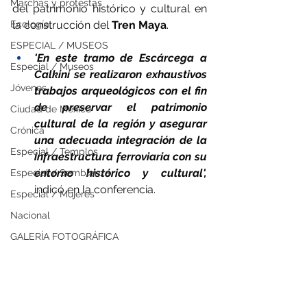
Marchas y protestas
del patrimonio histórico y cultural en 
la construcción del 
Tren Maya
.
Ecología
ESPECIAL / MUSEOS
'En este tramo de Escárcega a 
Especial / Museos
Calkiní se realizaron exhaustivos 
Jóvenes
trabajos arqueológicos con el fin 
de preservar el patrimonio 
Ciudad de México
cultural de la región y asegurar  
Crónica
una adecuada integración de la 
Especial / Templos
infraestructura ferroviaria con su 
entorno histórico y cultural',
Especial / Semblanza
indicó en la conferencia.
Especial / Mujeres
Nacional
GALERÍA FOTOGRÁFICA