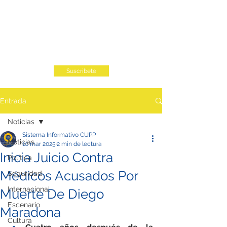
Suscribete
Entrada
Noticias
Sistema Informativo CUPP
Noticias
10 mar 2025
2 min de lectura
Inicia Juicio Contra
Política
Médicos Acusados Por
Seguridad
Internacional
Muerte De Diego
Escenario
Maradona
Cultura