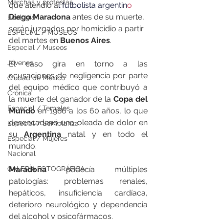
Marchas y protestas
que atendió a
l futbolista argentin
o
Diego Maradona
 antes de su muerte, 
Ecología
serán juzgados por homicidio a partir 
ESPECIAL / MUSEOS
del martes en 
Buenos Aires
. 
Especial / Museos
Jóvenes
El caso gira en torno a las 
acusaciones de negligencia por parte 
Ciudad de México
del equipo médico que contribuyó a 
Crónica
la muerte del ganador de la 
Copa del 
Especial / Templos
Mundo
 en 1986 a los 60 años, lo que 
desencadenó una oleada de dolor en 
Especial / Semblanza
su 
Argentina
 natal y en todo el 
Especial / Mujeres
mundo. 
Nacional
GALERÍA FOTOGRÁFICA
Maradona
 padecía múltiples 
patologías: problemas renales, 
hepáticos, insuficiencia cardíaca, 
deterioro neurológico y dependencia 
del alcohol y psicofármacos.