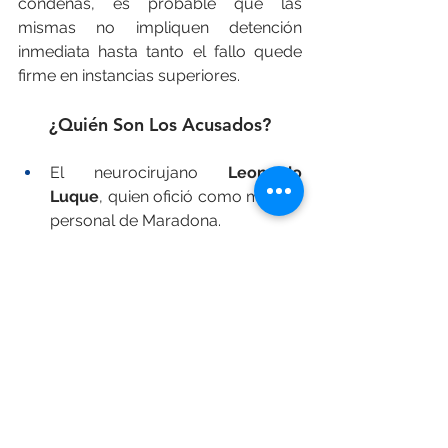
condenas, es probable que las 
mismas no impliquen detención 
inmediata hasta tanto el fallo quede 
firme en instancias superiores.
¿Quién Son Los Acusados?
El neurocirujano 
Leonardo 
Luque
, quien ofició como médico 
personal de Maradona.
La psiquiatra 
Agustina Cosachov
, 
quien prescribió la medicación 
que consumió Maradona hasta el 
momento de su deceso.
Carlos Díaz
, un psicólogo 
especialista en adicciones que fue 
convocado para tratar los 
problemas de alcoholismo del 
exjugador