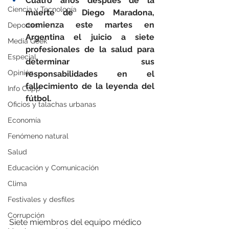
Cuatro años después de la 
Ciencia y Tecnología
muerte de Diego Maradona, 
comienza este martes en 
Deportes
Argentina el juicio a siete 
Media Geek
profesionales de la salud para 
Especial
determinar sus 
Opinión
responsabilidades en el 
fallecimiento de la leyenda del 
Info Cupp
fútbol.
Oficios y talachas urbanas
Economía
Fenómeno natural
Salud
Educación y Comunicación
Clima
Festivales y desfiles
Corrupción
Siete miembros del equipo médico 