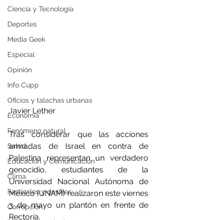
Ciencia y Tecnología
Deportes
Media Geek
Especial
Opinión
Info Cupp
Oficios y talachas urbanas
Javier Lether
Economía
Fenómeno natural
Tras considerar que las acciones 
armadas de Israel en contra de 
Salud
Palestina representan un verdadero 
Educación y Comunicación
genocidio, estudiantes de la 
Clima
Universidad Nacional Autónoma de 
Festivales y desfiles
México (UNAM) realizaron este viernes 
3 de mayo un plantón en frente de 
Corrupción
Rectoría.