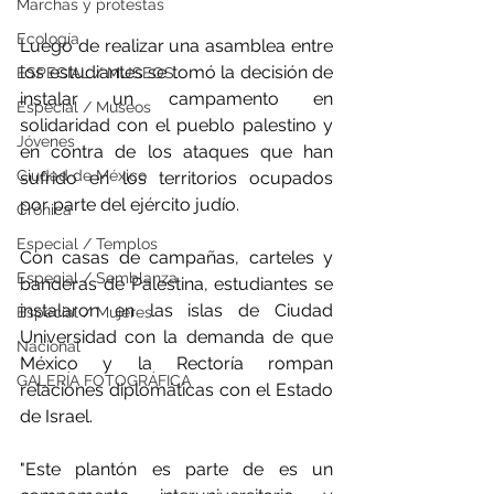
Marchas y protestas
Ecología
Luego de realizar una asamblea entre 
los estudiantes se tomó la decisión de 
ESPECIAL / MUSEOS
instalar un campamento en 
Especial / Museos
solidaridad con el pueblo palestino y 
Jóvenes
en contra de los ataques que han 
Ciudad de México
sufrido en los territorios ocupados 
por parte del ejército judío.
Crónica
Especial / Templos
Con casas de campañas, carteles y 
Especial / Semblanza
banderas de Palestina, estudiantes se 
instalaron en las islas de Ciudad 
Especial / Mujeres
Universidad con la demanda de que 
Nacional
México y la Rectoría rompan 
GALERÍA FOTOGRÁFICA
relaciones diplomáticas con el Estado 
de Israel.
"Este plantón es parte de es un 