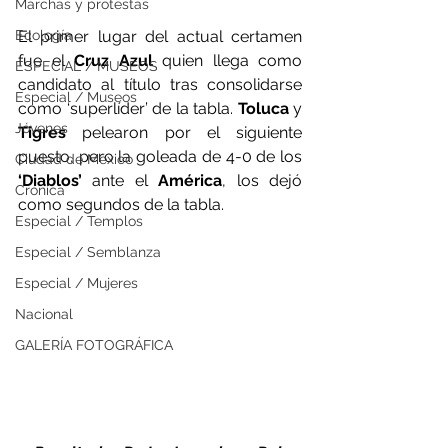
Marchas y protestas
El primer lugar del actual certamen 
Ecología
fue el 
Cruz Azul
 quien llega como 
ESPECIAL / MUSEOS
candidato al título tras consolidarse 
Especial / Museos
como ‘superlíder’ de la tabla. 
Toluca 
y 
Jóvenes
Tigres 
pelearon por el siguiente 
puesto, pero la goleada de 4-0 de los
Ciudad de México
‘Diablos’ 
ante el
 América
, los dejó 
Crónica
como segundos de la tabla.
Especial / Templos
Especial / Semblanza
Especial / Mujeres
Nacional
GALERÍA FOTOGRÁFICA