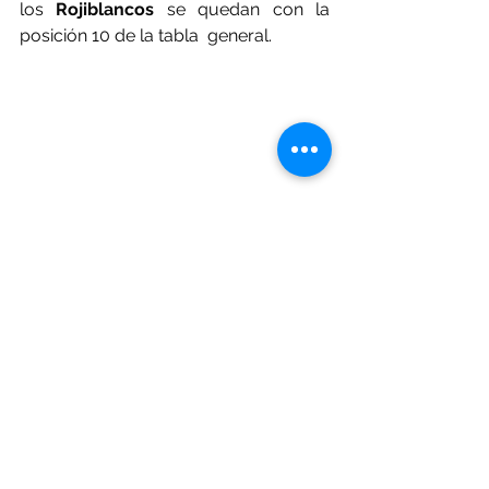
los
 Rojiblancos
 se quedan con la 
posición 10 de la tabla  general.
Monterrey 2-1 León
Monterrey 
venció 2-1 al conjunto 
León,
 en un polémico encuentro 
donde 
Lucas Ocampos
 de
 'Rayados'
fue expulsado por una roja directa, 
después de reaccionar de forma 
violenta ante una falta de 
Edgar 