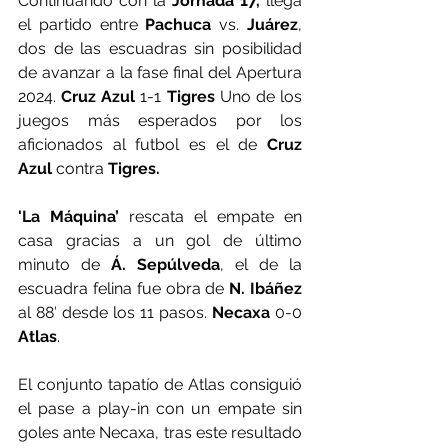
Continuando con la 
Jornada 17, 
llega 
el partido entre 
Pachuca
 vs. 
Juárez
, 
dos de las escuadras sin posibilidad 
de avanzar a la fase final del Apertura 
2024.
 Cruz Azul
 1-1 
Tigres 
Uno de los 
juegos más esperados por los 
aficionados al futbol es el de 
Cruz 
Azul 
contra 
Tigres.
'La Máquina’
 rescata el empate en 
casa gracias a un gol de último 
minuto de 
Á. Sepúlveda
, el de la 
escuadra felina fue obra de 
N. Ibáñez
al 88′ desde los 11 pasos. 
Necaxa
 0-0 
Atlas
.
El conjunto tapatío de Atlas consiguió 
el pase a play-in con un empate sin 
goles ante Necaxa, tras este resultado 