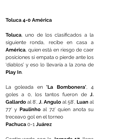
Toluca 4-0 América
Toluca
, uno de los clasificados a la 
siguiente ronda, recibe en casa a
América
, quien está en riesgo de caer 
posiciones si empata o pierde ante los 
‘diablos’ y eso lo llevaría a la zona de 
Play In
.
La goleada en
 'La Bombonera'
, 4 
goles a 0, los tantos fueron de 
J. 
Gallardo
 al 8′, 
J. Angulo
 al 58′, 
Luan
 al 
77′ y 
Paulinho
 al 72′ quien anota su 
treceavo gol en el torneo
Pachuca
 0-1
 Juárez