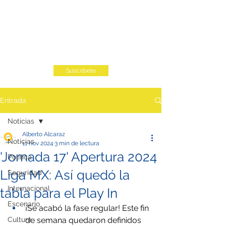
Suscribete
Entrada
Noticias
Alberto Alcaraz
Noticias
11 nov 2024
3 min de lectura
'Jornada 17' Apertura 2024
Política
Liga MX: Así quedó la
Seguridad
Internacional
tabla para el Play In
Escenario
¡Se acabó la fase regular! Este fin 
Cultura
de semana quedaron definidos 