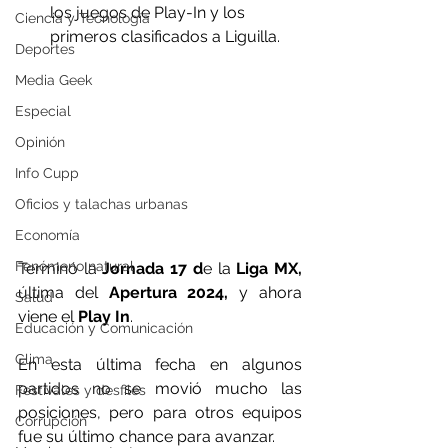
los juegos de Play-In y los 
Ciencia y Tecnología
primeros clasificados a Liguilla.
Deportes
Media Geek
Especial
Opinión
Info Cupp
Oficios y talachas urbanas
Economía
Fenómeno natural
Terminó la
 Jornada 17 d
e la
 Liga MX,
última del 
Apertura 2024,
 y ahora 
Salud
viene el 
Play In
. 
Educación y Comunicación
Clima
En esta última fecha en algunos 
partidos no se movió mucho las 
Festivales y desfiles
posiciones, pero para otros equipos 
Corrupción
fue su último chance para avanzar.