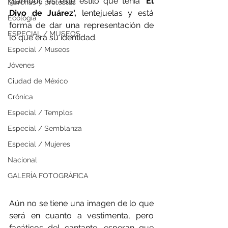
glamour, es este estilo que tenía
 'El 
Marchas y protestas
Divo de Juárez',
 lentejuelas y está 
Ecología
forma de dar una representación de 
ESPECIAL / MUSEOS
lo que era su identidad. 
Especial / Museos
Jóvenes
Ciudad de México
Crónica
Especial / Templos
Especial / Semblanza
Especial / Mujeres
Nacional
GALERÍA FOTOGRÁFICA
Aún no se tiene una imagen de lo que 
será en cuanto a vestimenta, pero 
fanáticos del cantante, esperan que 