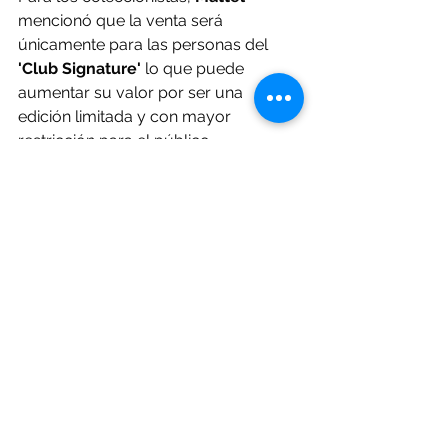
mencionó que la venta será 
únicamente para las personas del
'Club Signature'
 lo que puede 
aumentar su valor por ser una 
edición limitada y con mayor 
restricción para el público. 
Su costo no ha sido anunciado por lo 
que queda esperar el anuncio oficial 
de la empresa. El lanzamiento está 
previsto para el 27 de agosto
Escenario
Ver todo
Entradas recientes