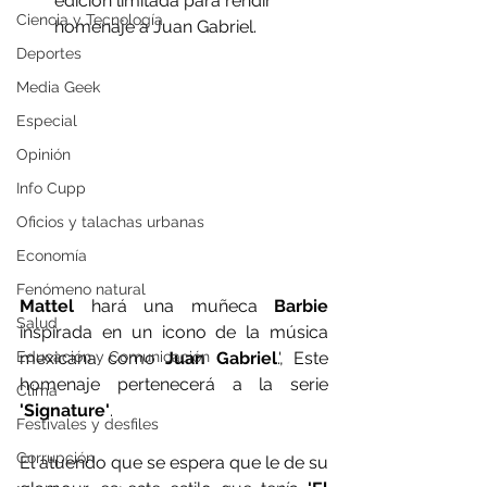
edición limitada para rendir 
Ciencia y Tecnología
homenaje a Juan Gabriel.
Deportes
Media Geek
Especial
Opinión
Info Cupp
Oficios y talachas urbanas
Economía
Fenómeno natural
Mattel
 hará una muñeca 
Barbie
Salud
inspirada en un icono de la música 
mexicana como 
Juan Gabriel
.', Este 
Educación y Comunicación
homenaje pertenecerá a la serie
Clima
'Signature'
.
Festivales y desfiles
Corrupción
El atuendo que se espera que le de su 