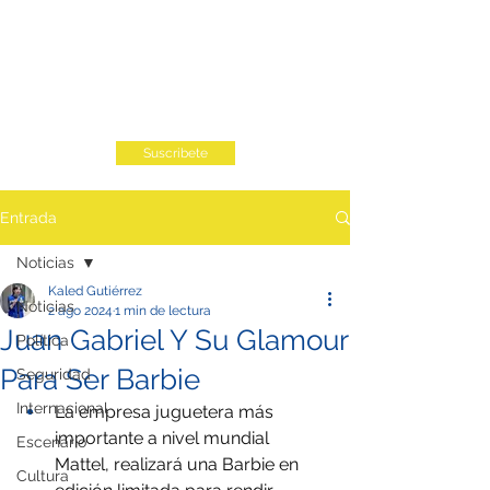
Suscribete
Entrada
Noticias
Kaled Gutiérrez
Noticias
2 ago 2024
1 min de lectura
Juan Gabriel Y Su Glamour
Política
Para Ser Barbie
Seguridad
Internacional
La empresa juguetera más 
importante a nivel mundial 
Escenario
Mattel, realizará una Barbie en 
Cultura