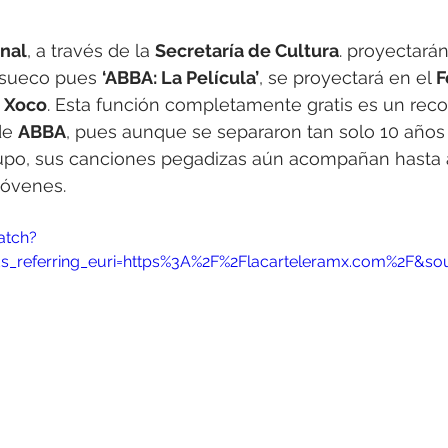
nal
, a través de la 
Secretaría de Cultura
. proyectará
 sueco pues 
‘ABBA: La Película’
, se proyectará en el 
F
 Xoco
. Esta función completamente gratis es un recor
de 
ABBA
, pues aunque se separaron tan solo 10 año
rupo, sus canciones pegadizas aún acompañan hasta a
jóvenes.
atch?
s_referring_euri=https%3A%2F%2Flacarteleramx.com%2F&so