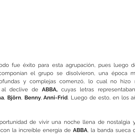
odo fue éxito para esta agrupación, pues luego d
omponían el grupo se disolvieron, una época má
ofundas y complejas comenzó, lo cual no hizo 
 al declive de 
ABBA,
 cuyas letras representaban
ha
, 
Björn
, 
Benny
,
 Anni-Frid
. Luego de esto, en los a
 con la increíble energía de 
ABBA
, la banda sueca 