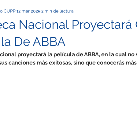
ivo CUPP
12 mar 2025
2 min de lectura
pinión
Info Cupp
Oficios y talachas urbanas
Econom
eca Nacional Proyectará 
ación
Clima
Festivales y desfiles
Corrupción
Ma
ula De ABBA
ional proyectará la película de ABBA, en la cual no 
OS
Especial / Museos
Jóvenes
Ciudad de México
 sus canciones más exitosas, sino que conocerás más
l / Semblanza
Especial / Mujeres
Nacional