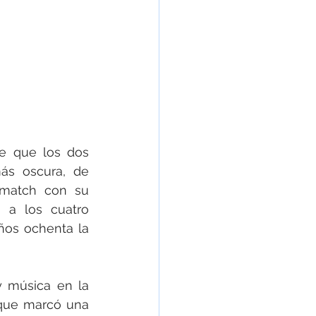
e que los dos 
s oscura, de 
match con su 
 a los cuatro 
ños ochenta la 
No te pierdas la oportunidad de vivir una noche llena de nostalgia y música en la 
que marcó una 