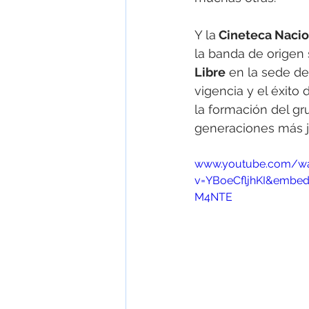
Y la
 Cineteca Nacio
la banda de origen
Libre
 en la sede de
vigencia y el éxito 
la formación del g
generaciones más 
www.youtube.com/w
v=YBoeCfljhKI&embed
M4NTE