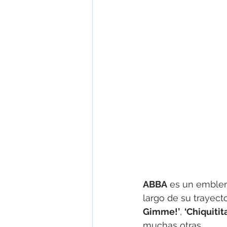
ABBA
 es un emblem
largo de su trayec
Gimme!’
, 
‘Chiquitita
muchas otras.