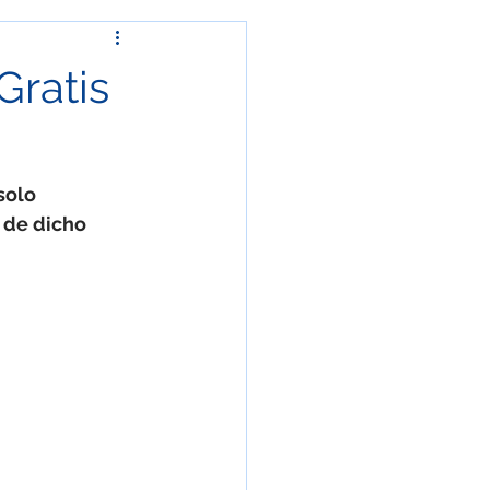
ía
Fenómeno natural
Gratis
rchas y protestas
solo 
Crónica
 de dicho 