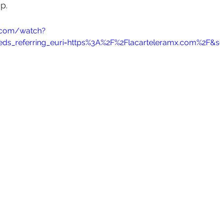
p.
.com/watch?
s_referring_euri=https%3A%2F%2Flacarteleramx.com%2F&s