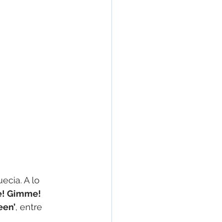
cia. A lo 
! Gimme! 
een’
, entre 