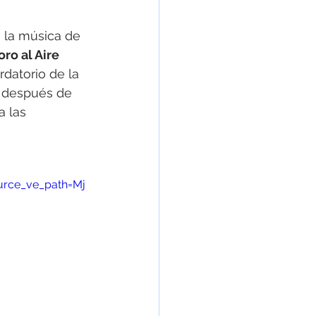
n la música de 
oro al Aire 
datorio de la 
s después de 
 las 
urce_ve_path=Mj