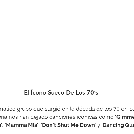
El Ícono Sueco De Los 70’s
ático grupo que surgió en la década de los 70 en Sue
toria nos han dejado canciones icónicas como 
‘Gimme
’
, 
‘Mamma Mia’
, 
‘Don´t Shut Me Down’
 y
 ‘Dancing Qu