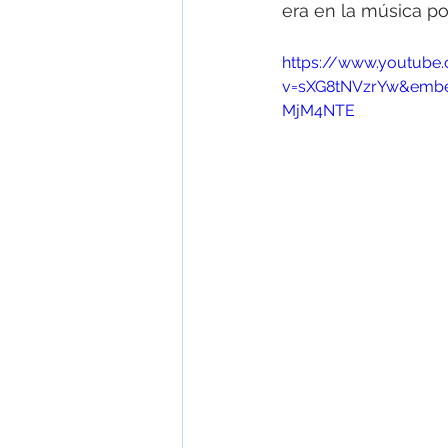
era en la música po
https://www.youtube
v=sXG8tNVzrYw&embed
MjM4NTE