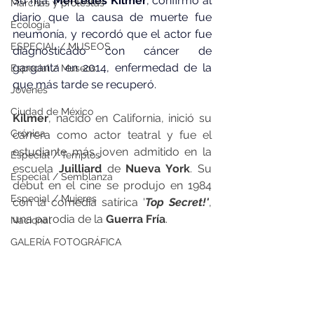
Su hija, 
Mercedes Kilmer
, confirmó al 
Marchas y protestas
diario que la causa de muerte fue 
Ecología
neumonía, y recordó que el actor fue 
ESPECIAL / MUSEOS
diagnosticado con cáncer de 
garganta en 2014, enfermedad de la 
Especial / Museos
que más tarde se recuperó.
Jóvenes
Ciudad de México
Kilmer
, nacido en California, inició su 
Crónica
carrera como actor teatral y fue el 
estudiante más joven admitido en la 
Especial / Templos
escuela 
Juilliard
 de 
Nueva York
. Su 
Especial / Semblanza
debut en el cine se produjo en 1984 
Especial / Mujeres
con la comedia satírica '
Top Secret!'
, 
una parodia de la 
Guerra Fría
.
Nacional
GALERÍA FOTOGRÁFICA