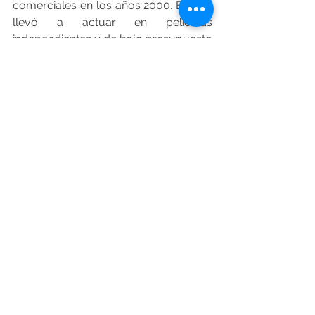
comerciales en los años 2000. Esto lo 
llevó a actuar en películas 
independientes y de bajo presupuesto 
durante más de una década.
En sus últimos años, 
Kilmer
 mostró 
interés en la política. En 2009 declaró 
que consideraba postularse como 
gobernador de
 Nuevo México
, 
estado donde residía. En 2008 
participó en actos de campaña del 
entonces candidato presidencial 
Ralph Nader
, y en 2013 abogó por 
exenciones religiosas al 
Obamacare
.
Escenario