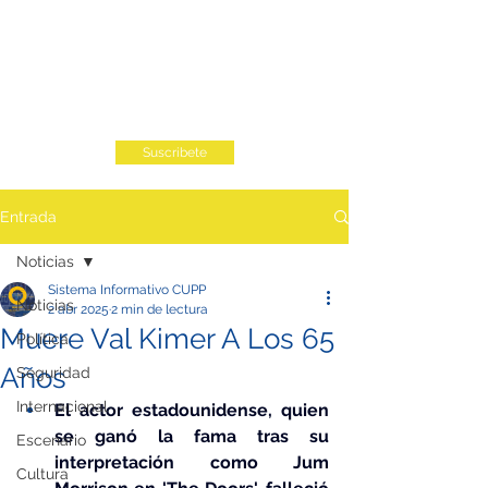
Suscribete
Entrada
Noticias
Sistema Informativo CUPP
Noticias
2 abr 2025
2 min de lectura
Muere Val Kimer A Los 65
Política
Años
Seguridad
Internacional
El actor estadounidense, quien 
se ganó la fama tras su 
Escenario
interpretación como Jum 
Cultura