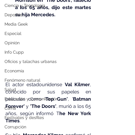
Morrison en 'The Doors', falleció 
Ciencia y Tecnología
a los 65 años, dijo este martes 
su hija Mercedes.
Deportes
Media Geek
Especial
Opinión
Info Cupp
Oficios y talachas urbanas
Economía
Fenómeno natural
El actor estadounidense 
Val Kilmer
, 
Salud
conocido por sus papeles en 
películas como '
Top Gun'
, '
Batman 
Educación y Comunicación
Forever' 
y 
'The Doors'
, murió a los 65 
Clima
años, según informó T
he New York 
Festivales y desfiles
Times
. 
Corrupción