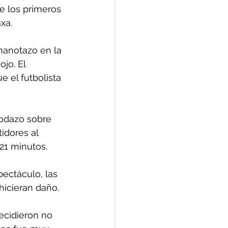
e los primeros 
xa.
manotazo en la 
jo. El 
e el futbolista 
odazo sobre 
idores al 
21 minutos.
pectáculo, las 
hicieran daño.
ecidieron no 