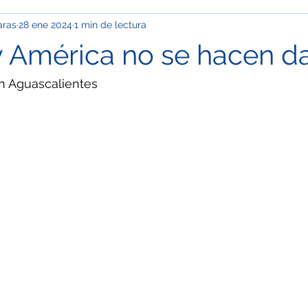
aras
28 ene 2024
1 min de lectura
pinión
Info Cupp
Oficios y talachas urbanas
Econom
 América no se hacen d
ación
Clima
Festivales y desfiles
Corrupción
Ma
n Aguascalientes
OS
Especial / Museos
Jóvenes
Ciudad de México
l / Semblanza
Especial / Mujeres
Nacional