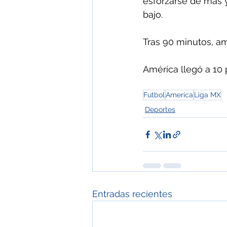
esforzarse de más y
bajo.
Tras 90 minutos, am
América llegó a 10 
Futbol
America
Liga MX
Deportes
Entradas recientes