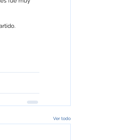
tes fue muy 
rtido.
Ver todo