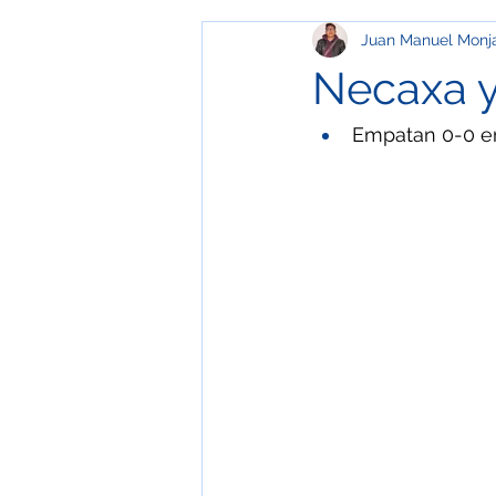
Juan Manuel Monj
Media Geek
Especial
O
Necaxa y
Salud
Educación y Comunic
Empatan 0-0 e
Ecología
ESPECIAL / MUSE
Especial / Templos
Especia