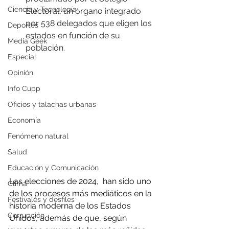
Ciencia y Tecnología
Electoral, un órgano integrado 
por 538 delegados que eligen los 
Deportes
estados en función de su 
Media Geek
población.
Especial
Opinión
Info Cupp
Oficios y talachas urbanas
Economía
Fenómeno natural
Salud
Educación y Comunicación
Las elecciones de 2024,  han sido uno 
Clima
de los procesos más mediáticos en la 
Festivales y desfiles
historia moderna de los Estados 
Corrupción
Unidos, además de que, según 