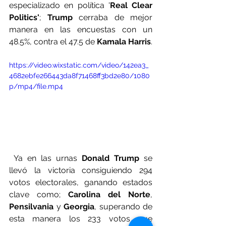
especializado en política '
Real Clear 
Politics'
; 
Trump
 cerraba de mejor 
manera en las encuestas con un 
48.5%, contra el 47.5 de
 Kamala Harris
.
https://video.wixstatic.com/video/142ea3_
4682ebfe266443da8f71468ff3bd2e80/1080
p/mp4/file.mp4
 Ya en las urnas 
Donald Trump
 se 
llevó la victoria consiguiendo 294 
votos electorales, ganando estados 
clave como; 
Carolina del Norte
, 
Pensilvania 
y 
Georgia
, superando de 
esta manera los 233 votos que 