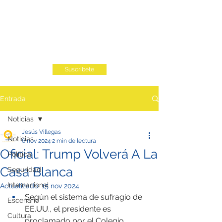
Suscribete
Entrada
Noticias
Jesús Villegas
Noticias
6 nov 2024
2 min de lectura
Oficial: Trump Volverá A La
Política
Casa Blanca
Seguridad
Internacional
Actualizado:
15 nov 2024
Según el sistema de sufragio de 
Escenario
EE.UU., el presidente es 
Cultura
proclamado por el Colegio 