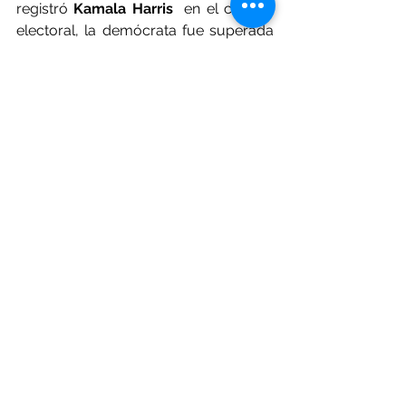
registró
 Kamala Harris
  en el colegio 
electoral, la demócrata fue superada 
a pesar de ganar estados como; 
California
, el estado con más votos 
electorales, 
Nueva York
 y la capital 
Washington D.C.
A pesar de que aún falta que se den a 
conocer los resultados de alguno de 
los 50 estados ya está confirmada la 