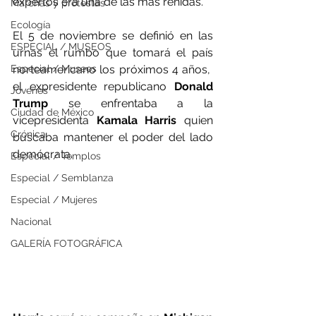
expertos era una de las más reñidas.
Marchas y protestas
Ecología
El 5 de noviembre se definió en las 
ESPECIAL / MUSEOS
urnas el rumbo que tomará el país 
Especial / Museos
norteamericano los próximos 4 años,  
el expresidente republicano 
Donald 
Jóvenes
Trump 
se enfrentaba a la 
Ciudad de México
vicepresidenta 
Kamala Harris
 quien 
Crónica
buscaba mantener el poder del lado 
demócrata.
Especial / Templos
Especial / Semblanza
Especial / Mujeres
Nacional
GALERÍA FOTOGRÁFICA