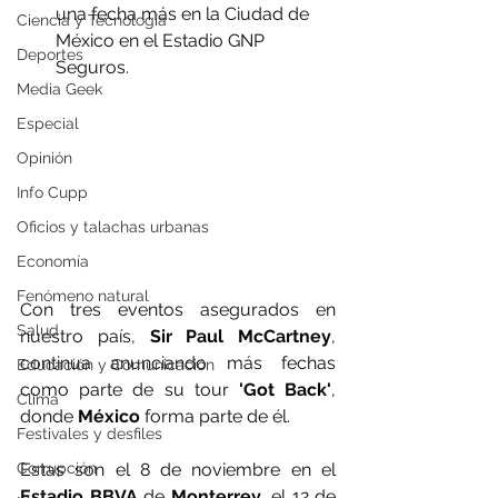
una fecha más en la Ciudad de 
Ciencia y Tecnología
México en el Estadio GNP 
Deportes
Seguros.
Media Geek
Especial
Opinión
Info Cupp
Oficios y talachas urbanas
Economía
Fenómeno natural
Con tres eventos asegurados en 
Salud
nuestro país, 
Sir Paul McCartney
, 
continua anunciando más fechas 
Educación y Comunicación
como parte de su tour 
'Got Back'
, 
Clima
donde 
México
 forma parte de él.
Festivales y desfiles
Corrupción
Estas son el 8 de noviembre en el
Estadio BBVA
 de 
Monterrey
, el 12 de 