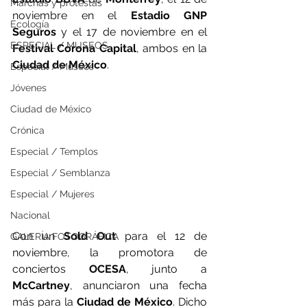
Marchas y protestas
noviembre en el 
Estadio GNP 
Ecología
Seguros
 y el 17 de noviembre en el 
ESPECIAL / MUSEOS
Festival Corona Capital
, ambos en la 
Ciudad de México
.
Especial / Museos
Jóvenes
Ciudad de México
Crónica
Especial / Templos
Especial / Semblanza
Especial / Mujeres
Nacional
Con un 
Sold Out
 para el 12 de 
GALERÍA FOTOGRÁFICA
noviembre, la promotora de 
conciertos 
OCESA
, junto a 
McCartney
, anunciaron una fecha 
más para la 
Ciudad de México
. Dicho 