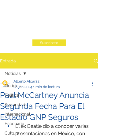
Suscribete
Entrada
Noticias
Alberto Alcaraz
Noticias
28 jun 2024
1 min de lectura
Paul McCartney Anuncia
Política
Segunda Fecha Para El
Seguridad
Internacional
Estadio GNP Seguros
Escenario
El ex Beatle dio a conocer varias 
Cultura
presentaciones en México, con 