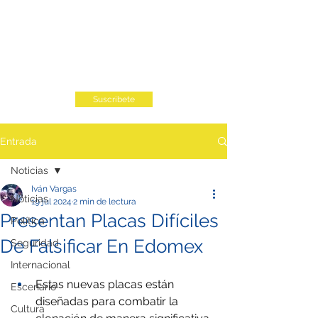
Suscribete
Entrada
Noticias
Iván Vargas
Noticias
19 jul 2024
2 min de lectura
Presentan Placas Difíciles
Política
De Falsificar En Edomex
Seguridad
Internacional
Estas nuevas placas están 
Escenario
diseñadas para combatir la 
Cultura