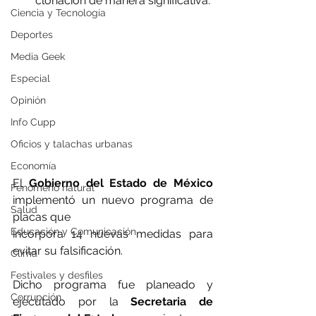
clonación de manera significativa.
Ciencia y Tecnología
Deportes
Media Geek
Especial
Opinión
Info Cupp
Oficios y talachas urbanas
Economía
El 
Gobierno del Estado de México
Fenómeno natural
implementó un nuevo programa de 
Salud
placas que
Educación y Comunicación
incorpora 14 nuevas medidas para 
evitar su falsificación. 
Clima
Festivales y desfiles
Dicho programa fue planeado y 
Corrupción
ejecutado por la
 Secretaria de 