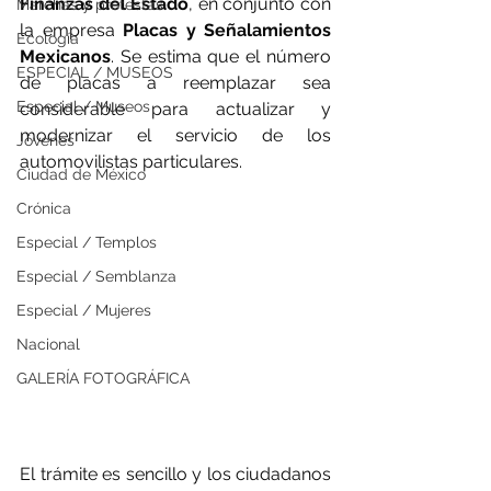
Finanzas del Estado
, en conjunto con 
Marchas y protestas
la empresa 
Placas y Señalamientos 
Ecología
Mexicanos
. Se estima que el número 
ESPECIAL / MUSEOS
de placas a reemplazar sea 
Especial / Museos
considerable para actualizar y 
modernizar el servicio de los 
Jóvenes
automovilistas particulares. 
Ciudad de México
Crónica
Especial / Templos
Especial / Semblanza
Especial / Mujeres
Nacional
GALERÍA FOTOGRÁFICA
El trámite es sencillo y los ciudadanos 