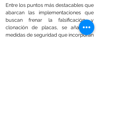
Entre los puntos más destacables que 
abarcan las implementaciones que 
buscan frenar la falsificación y 
clonación de placas, se añadieron 
medidas de seguridad que incorporan 
tecnología invisible a simple vista y la 
mejora en los sellos, lo cual dificulta 
su duplicación. 
Las placas emitidas desde 2019 no 
contaban con estás medidas que, 
además de evitar las mencionadas 
faltas, también se prevé que aporte 
avances significativos en la 
prevención de otros delitos, como el 
robo o el secuestro. Esto obliga a los 
conductores con placas anteriores o 
emitidas en 2019 a renovar sus plac
as