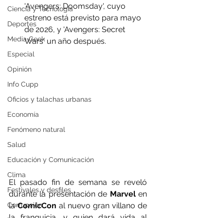
'Avengers: Doomsday', cuyo 
Ciencia y Tecnología
estreno está previsto para mayo 
Deportes
de 2026, y 'Avengers: Secret 
Media Geek
Wars' un año después.
Especial
Opinión
Info Cupp
Oficios y talachas urbanas
Economía
Fenómeno natural
Salud
Educación y Comunicación
Clima
El pasado fin de semana se reveló 
Festivales y desfiles
durante la presentación de 
Marvel
 en 
la 
ComicCon
 al nuevo gran villano de 
Corrupción
la franquicia, y quien dará vida al 