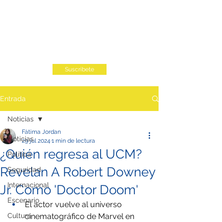
Suscribete
Entrada
Noticias
Fátima Jordan
Noticias
29 jul 2024
1 min de lectura
¿Quién regresa al UCM?
Política
Revelan A Robert Downey
Seguridad
Internacional
Jr. Como 'Doctor Doom'
Escenario
El actor vuelve al universo 
Cultura
cinematográfico de Marvel en 