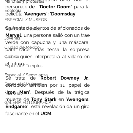
Marchas y protestas
personaje de  
'Doctor Doom'
 para la 
Ecología
película 
'Avengers': 'Doomsday'
.
ESPECIAL / MUSEOS
En frente de cientos de aficionados de
Especial / Museos
Marvel
, una persona salió con un trae 
Jóvenes
verde con capucha y una máscara, 
Ciudad de México
para hacer más tensa la sorpresa 
sobre quien interpretará al villano en 
Crónica
el futuro. 
Especial / Templos
Especial / Semblanza
Se trata de 
Robert Downey Jr.,
Especial / Mujeres
conocido también por su papel de
'Iron Man'
. Después de la trágica 
Nacional
muerte de 
Tony Stark
 en '
Avengers: 
GALERÍA FOTOGRÁFICA
Endgame'
, está revelación da un giro 
fascinante en el
 UCM.