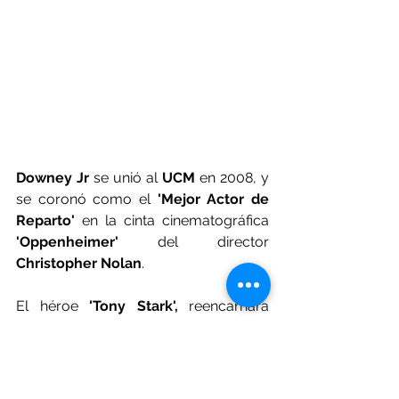
Downey Jr
 se unió al 
UCM
 en 2008, y 
se coronó como el 
'Mejor Actor de 
Reparto'
 en la cinta cinematográfica 
'Oppenheimer'
 del director 
Christopher Nolan
. 
El héroe 
'Tony Stark',
 reencarnara 
como villano de los 
'Cuatro 
Fantásticos'
 y '
Avengers: Doomsday'
.
Escenario