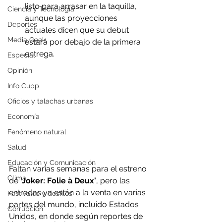
listo para arrasar en la taquilla, 
Ciencia y Tecnología
aunque las proyecciones 
Deportes
actuales dicen que su debut 
Media Geek
estará por debajo de la primera 
entrega.
Especial
Opinión
Info Cupp
Oficios y talachas urbanas
Economía
Fenómeno natural
Salud
Educación y Comunicación
Faltan varias semanas para el estreno 
Clima
de 
'Joker: Folie à Deux'
, pero las 
entradas ya están a la venta en varias 
Festivales y desfiles
partes del mundo, incluido Estados 
Corrupción
Unidos, en donde según reportes de 