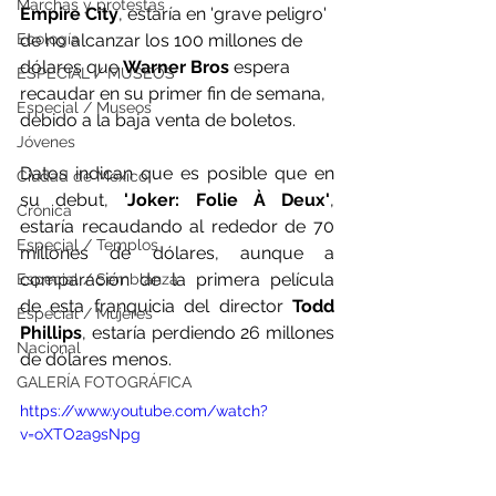
Marchas y protestas
Empire City
, estaría en 'grave peligro' 
de no alcanzar los 100 millones de 
Ecología
dólares que 
Warner Bros
 espera 
ESPECIAL / MUSEOS
recaudar en su primer fin de semana, 
Especial / Museos
debido a la baja venta de boletos.
Jóvenes
Datos indican que es posible que en 
Ciudad de México
su debut,
 'Joker: Folie À Deux'
, 
Crónica
estaría recaudando al rededor de 70 
Especial / Templos
millones de dólares, aunque a 
comparación de la primera película 
Especial / Semblanza
de esta franquicia del director
 Todd 
Especial / Mujeres
Phillips
, estaría perdiendo 26 millones 
Nacional
de dólares menos.
GALERÍA FOTOGRÁFICA
https://www.youtube.com/watch?
v=oXTO2a9sNpg