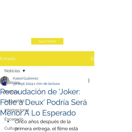
Suscribete
Entrada
Noticias
Kaled Gutiérrez
Noticias
30 sept 2024
1 min de lectura
Recaudación de 'Joker:
Política
Folie à Deux' Podría Será
Seguridad
Internacional
Menor A Lo Esperado
Escenario
Cinco años después de la 
Cultura
primera entrega, el filme está 