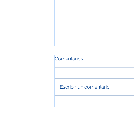
Comentarios
Escribir un comentario...
Keylor Navas Debuta como
titular y Pumas Logra Su
Primera Victoria