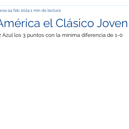
aras
24 feb 2024
1 min de lectura
pinión
Info Cupp
Oficios y talachas urbanas
Econom
 América el Clásico Joven
ación
Clima
Festivales y desfiles
Corrupción
Ma
z Azul los 3 puntos con la mínima diferencia de 1-0
OS
Especial / Museos
Jóvenes
Ciudad de México
l / Semblanza
Especial / Mujeres
Nacional