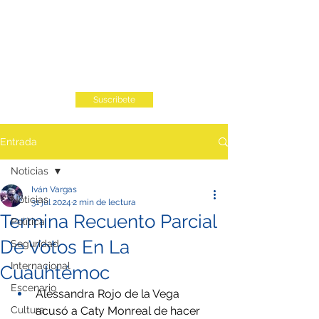
Suscribete
Entrada
Noticias
Iván Vargas
Noticias
31 jul 2024
2 min de lectura
Termina Recuento Parcial
Política
De Votos En La
Seguridad
Internacional
Cuauhtémoc
Escenario
Alessandra Rojo de la Vega 
Cultura
acusó a Caty Monreal de hacer 