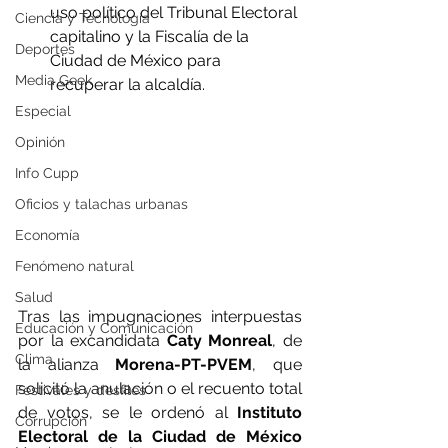
uso político del Tribunal Electoral 
Ciencia y Tecnología
capitalino y la Fiscalía de la 
Deportes
Ciudad de México para 
Media Geek
recuperar la alcaldía.
Especial
Opinión
Info Cupp
Oficios y talachas urbanas
Economía
Fenómeno natural
Salud
Tras las impugnaciones interpuestas 
Educación y Comunicación
por la excandidata 
Caty Monreal
, de 
Clima
la alianza 
Morena-PT-PVEM
, que 
solicitó la anulación o el recuento total 
Festivales y desfiles
de votos, se le ordenó al 
Instituto 
Corrupción
Electoral de la Ciudad de México 