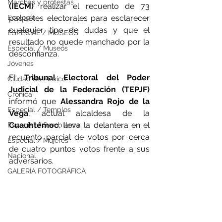
Marchas y protestas
(IECM)
 realizar el recuento de 73 
paquetes electorales para esclarecer 
Ecología
cualquier tipo de dudas y que el 
ESPECIAL / MUSEOS
resultado no quede manchado por la 
Especial / Museos
desconfianza. 
Jóvenes
El 
Tribunal Electoral del Poder 
Ciudad de México
Judicial de la Federación (TEPJF)
Crónica
informó que 
Alessandra Rojo de la 
Especial / Templos
Vega
, actual alcaldesa de la 
Cuauhtémoc
, lleva la delantera en el 
Especial / Semblanza
recuento parcial de votos por cerca 
Especial / Mujeres
de cuatro puntos votos frente a sus 
Nacional
adversarios. 
GALERÍA FOTOGRÁFICA