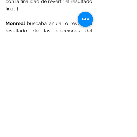
con la finalidad de revertir el resultado 
final. }
Monreal 
buscaba anular o revertir el 
resultado de las elecciones del 
pasado 2 de junio, en los que la 
entonces candidata y actual alcaldesa 
electa 
Rojo de la Vega
, ganó por un 
margen significativo de 3.38% de los 
votos. 
Ulises Lara
, nuevo titular de la 
Fiscalía 
capitalina, señaló que el 
presunto atentado que denunció la ex 
aspirante de la oposición podría ser 
'Un ataque cuidadosamente 
preparado para aparentar que se 
trate de un atentado'