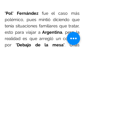
'Pol' Fernández
 fue el caso más 
polémico, pues mintió diciendo que 
tenía situaciones familiares que tratar, 
esto para viajar a 
Argentina
, pero la 
realidad es que arregló un contrato 
por 
'Debajo de la mesa'
. Unas 
semanas después rescindió su 
contrato con 
Cruz Azul
 para unirse a 
la escuadra de la boca en enero de 
2022 .
Gago
 sería el siguiente en esta lista, 
sin embargo, si el 
'Xeneinse'
 quiere 
hacerse de los servicios del 
bonaerense  deberá ejecutar la 
cláusula de rescisión que ronda el 
millón y medio de dólares, o en su 