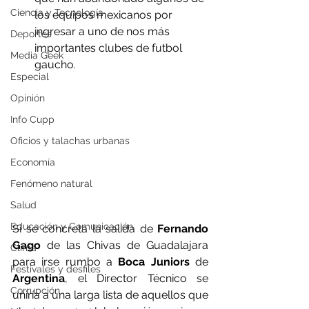
Ciencia y Tecnología
los equipos mexicanos por 
ingresar a uno de nos más 
Deportes
importantes clubes de futbol 
Media Geek
gaucho. 
Especial
Opinión
Info Cupp
Oficios y talachas urbanas
Economía
Fenómeno natural
Salud
Educación y Comunicación
Si se concreta la salida de 
Fernando 
Gago
 de las Chivas de Guadalajara 
Clima
para irse rumbo a 
Boca Juniors
 de 
Festivales y desfiles
Argentina
, el Director Técnico se 
Corrupción
uniría a una larga lista de aquellos que 