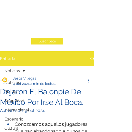
Suscribete
Entrada
Noticias
Jesús Villegas
Noticias
4 oct 2024
2 min de lectura
Dejaron El Balonpie De
Política
México Por Irse Al Boca.
Seguridad
Internacional
Actualizado:
9 oct 2024
Escenario
Conozcamos aquellos jugadores 
Cultura
que han abandonado algunos de 