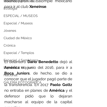
abandonaron el balompié mexicano 
Marchas y protestas
para ir al club 
Xeneinse
.
Ecología
ESPECIAL / MUSEOS
Especial / Museos
Jóvenes
Ciudad de México
Crónica
Especial / Templos
Especial / Semblanza
El delantero 
Darío Benedetto 
dejó al 
América 
en junio del 2016, para ir a 
Especial / Mujeres
Boca Juniors
, de hecho, se dio a 
Nacional
conocer que el jugador pagó parte de 
GALERÍA FOTOGRÁFICA
la transferencia. En 2017 
Paolo Goltz
no entraba en planes de 
América
 y el 
defensor pidió que lo dejaran 
macharse al equipo de la capital 