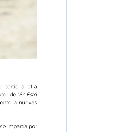
 partió a otra 
tor de “
Se Está 
iento a nuevas 
se impartía por 