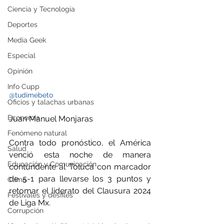
Ciencia y Tecnología
Deportes
Media Geek
Especial
Opinión
Info Cupp
@tudimebeto
Oficios y talachas urbanas
Economía
Juan Manuel Monjaras
Fenómeno natural
Contra todo pronóstico, el América 
Salud
venció esta noche de manera 
Educación y Comunicación
contundente al Toluca con marcador 
de 5-1 para llevarse los 3 puntos y 
Clima
retomar el liderato del Clausura 2024 
Festivales y desfiles
de Liga Mx.
Corrupción