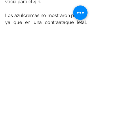
vacía para el 4-1.
Los azulcremas no mostraron piedad, 
ya que en una contraataque letal, 
Brian Rodríguez metió un pase al 
centro desde la banda derecha, 
Quiñones no desaprovechó la 
oportunidad y firmó su doblete y el 5-
1 definitivo para el América.
América llegó a los 32 puntos 
colocándose como líder en la tabla, 
Toluca se quedó en 29.
Futbol
America
Liga MX
Deportes