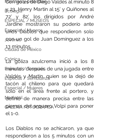
Marchas y protestas
Con goles de Diego Valdés al minuto 8 
y 23, Henry Martín al 15’ y Quiñones al 
Ecología
72’ y 82’, los dirigidos por André 
ESPECIAL / MUSEOS
Jardine mostraron su poderío ante 
Especial / Museos
unos Diablos que respondieron solo 
con un gol de Juan Domínguez a los 
Jóvenes
13 minutos.
Ciudad de México
Crónica
La goliza azulcrema inició a los 8 
minutos después de una jugada entre 
Especial / Templos
Valdés y Martín, quien se la dejó de 
Especial / Semblanza
tacón al chileno para que quedará 
Especial / Mujeres
solo en el área frente al portero, y 
Nacional
definió de manera precisa entre las 
piernas del arquero Volpi para poner 
GALERÍA FOTOGRÁFICA
el 1-0.
Los Diablos no se achicaron, ya que 
respondieron a los 5 minutos con un 