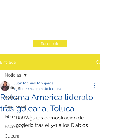
Suscribete
Entrada
Noticias
Juan Manuel Monjaras
Noticias
13 abr 2024
2 min de lectura
Retoma América liderato
Política
tras golear al Toluca
Seguridad
Internacional
Dan Águilas demostración de 
poderío tras el 5-1 a los Diablos
Escenario
Cultura