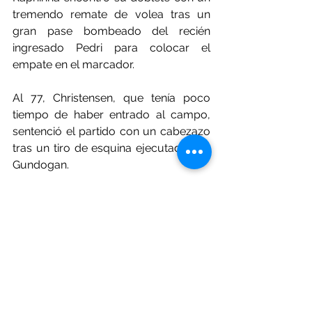
tremendo remate de volea tras un 
gran pase bombeado del recién 
ingresado Pedri para colocar el 
empate en el marcador.
Al 77, Christensen, que tenía poco 
tiempo de haber entrado al campo, 
sentenció el partido con un cabezazo 
tras un tiro de esquina ejecutado por 
Gundogan.
De esta manera, el conjunto catalán 
se llevó una ligera ventaja en el 
partido de ida y ahora esperará la 
vuelta que se disputará en el Estadio 
Olímpico de Montjuic el próximo 
martes 16 de abril.