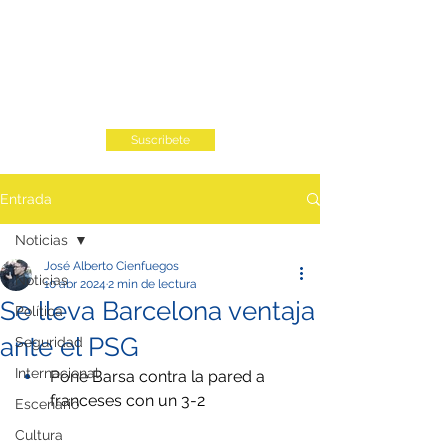
Suscribete
Entrada
Noticias
José Alberto Cienfuegos
Noticias
10 abr 2024
2 min de lectura
Se lleva Barcelona ventaja
Política
ante el PSG
Seguridad
Internacional
Pone Barsa contra la pared a 
franceses con un 3-2
Escenario
Cultura