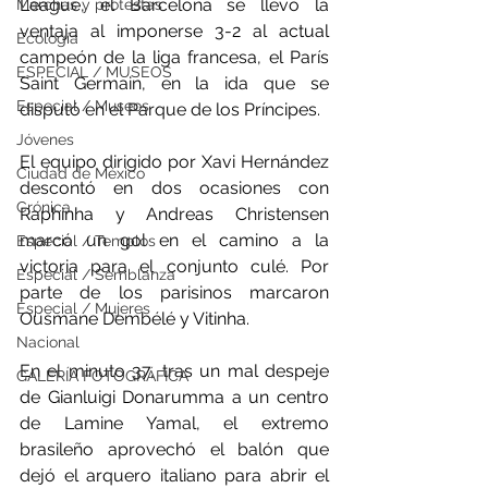
League, el Barcelona se llevó la 
Marchas y protestas
ventaja al imponerse 3-2 al actual 
Ecología
campeón de la liga francesa, el París 
ESPECIAL / MUSEOS
Saint Germain, en la ida que se 
Especial / Museos
disputó en el Parque de los Príncipes.
Jóvenes
El equipo dirigido por Xavi Hernández 
Ciudad de México
descontó en dos ocasiones con 
Crónica
Raphinha y Andreas Christensen 
marcó un gol en el camino a la 
Especial / Templos
victoria para el conjunto culé. Por 
Especial / Semblanza
parte de los parisinos marcaron 
Especial / Mujeres
Ousmane Dembélé y Vitinha.
Nacional
En el minuto 37, tras un mal despeje 
GALERÍA FOTOGRÁFICA
de Gianluigi Donarumma a un centro 
de Lamine Yamal, el extremo 
brasileño aprovechó el balón que 
dejó el arquero italiano para abrir el 