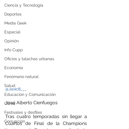
Ciencia y Tecnología
Deportes
Media Geek
Especial
Opinión
Info Cupp
Oficios y talachas urbanas
Economía
Fenómeno natural
Salud
@Javic8___
Educación y Comunicación
José Alberto Cienfuegos
Clima
Festivales y desfiles
Tras cuatro temporadas sin llegar a 
Corrupción
Cuartos de Final de la Champions 