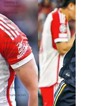
Ciencia y
Tecnología
Deportes
Media
Geek
Especial
Opinión
Info Cupp
Oficios y
talachas
urbanas
Economía
Fenómeno
natural
Salud
Educación
y
Comunicación
Clima